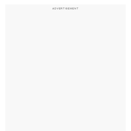
ADVERTISEMENT