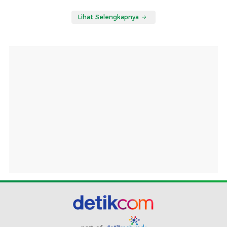
Lihat Selengkapnya