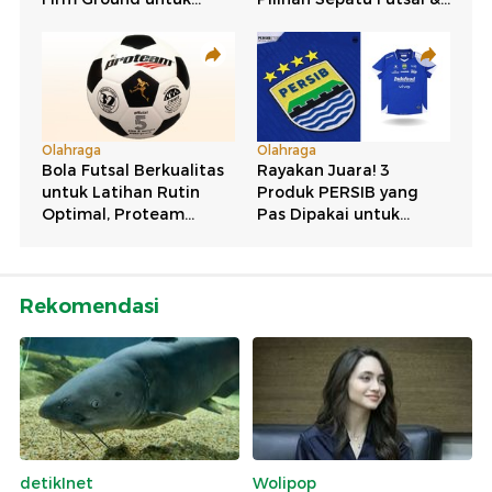
Rekomendasi
detikInet
Wolipop