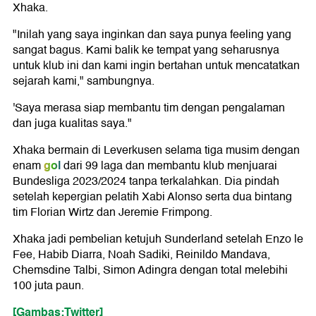
Xhaka.
"Inilah yang saya inginkan dan saya punya feeling yang
sangat bagus. Kami balik ke tempat yang seharusnya
untuk klub ini dan kami ingin bertahan untuk mencatatkan
sejarah kami," sambungnya.
'Saya merasa siap membantu tim dengan pengalaman
dan juga kualitas saya."
Xhaka bermain di Leverkusen selama tiga musim dengan
gol
enam
dari 99 laga dan membantu klub menjuarai
Bundesliga 2023/2024 tanpa terkalahkan. Dia pindah
setelah kepergian pelatih Xabi Alonso serta dua bintang
tim Florian Wirtz dan Jeremie Frimpong.
Xhaka jadi pembelian ketujuh Sunderland setelah Enzo le
Fee, Habib Diarra, Noah Sadiki, Reinildo Mandava,
Chemsdine Talbi, Simon Adingra dengan total melebihi
100 juta paun.
[Gambas:Twitter]