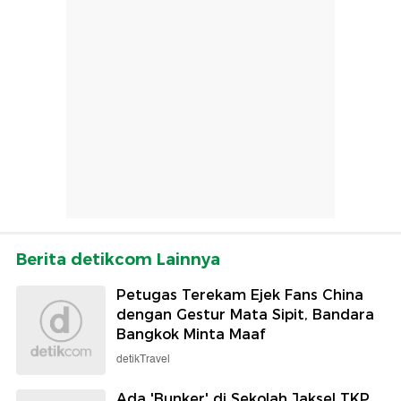
Berita detikcom Lainnya
Petugas Terekam Ejek Fans China
dengan Gestur Mata Sipit, Bandara
Bangkok Minta Maaf
detikTravel
Ada 'Bunker' di Sekolah Jaksel TKP