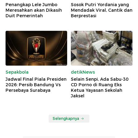
Penangkap Lele Jumbo
Sosok Putri Yordania yang
Meresahkan akan Dikasih
Mendadak Viral, Cantik dan
Duit Pemerintah
Berprestasi
Sepakbola
detikNews
Jadwal Final Piala Presiden
Selain Senpi, Ada Sabu-30
2026: Persib Bandung Vs
CD Porno di Ruang Eks
Persebaya Surabaya
Ketua Yayasan Sekolah
Jaksel
Selengkapnya