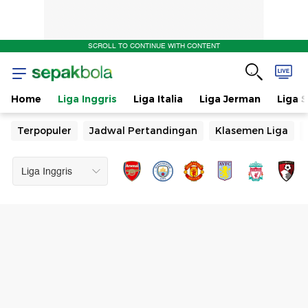
SCROLL TO CONTINUE WITH CONTENT
Home
Liga Inggris
Liga Italia
Liga Jerman
Liga 
Terpopuler
Jadwal Pertandingan
Klasemen Liga