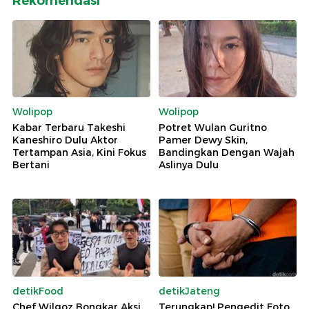
Rekomendasi
Wolipop
Wolipop
Kabar Terbaru Takeshi
Potret Wulan Guritno
Kaneshiro Dulu Aktor
Pamer Dewy Skin,
Tertampan Asia, Kini Fokus
Bandingkan Dengan Wajah
Bertani
Aslinya Dulu
detikFood
detikJateng
Chef Wilgoz Bongkar Aksi
Terungkap! Pengedit Foto