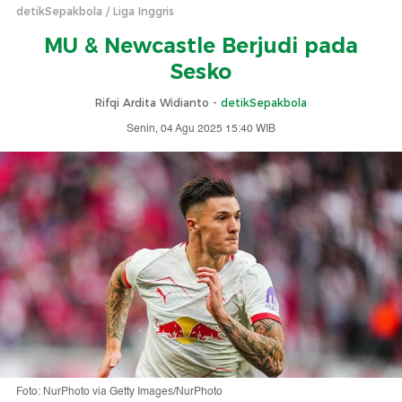
detikSepakbola
Liga Inggris
MU & Newcastle Berjudi pada
Sesko
Rifqi Ardita Widianto -
detikSepakbola
Senin, 04 Agu 2025 15:40 WIB
Foto: NurPhoto via Getty Images/NurPhoto