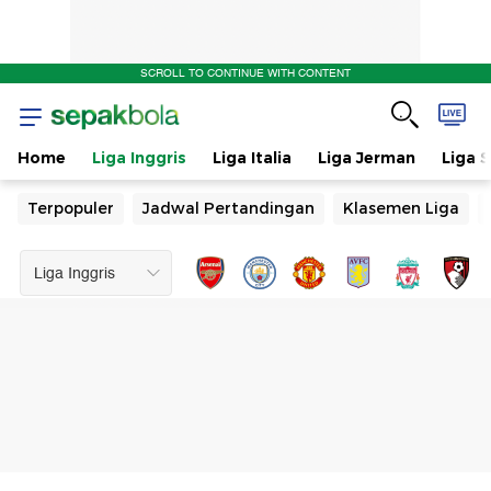
SCROLL TO CONTINUE WITH CONTENT
Home
Liga Inggris
Liga Italia
Liga Jerman
Liga 
Terpopuler
Jadwal Pertandingan
Klasemen Liga