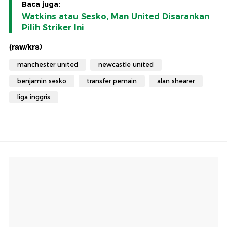
Baca juga:
Watkins atau Sesko, Man United Disarankan
Pilih Striker Ini
(raw/krs)
manchester united
newcastle united
benjamin sesko
transfer pemain
alan shearer
liga inggris