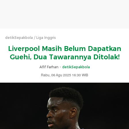
detikSepakbola
Liga Inggris
Liverpool Masih Belum Dapatkan
Guehi, Dua Tawarannya Ditolak!
Afif Farhan -
detikSepakbola
Rabu, 06 Agu 2025 16:30 WIB