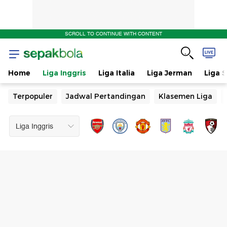
SCROLL TO CONTINUE WITH CONTENT
Home
Liga Inggris
Liga Italia
Liga Jerman
Liga 
Terpopuler
Jadwal Pertandingan
Klasemen Liga