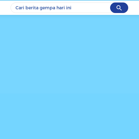
Cancel
Yang sedang ramai dicari
#1
data live draw sgp
#2
piala presiden 2026
#3
prabowo
#4
iran
#5
gempa hari ini
Promoted
Terakhir yang dicari
Loading...