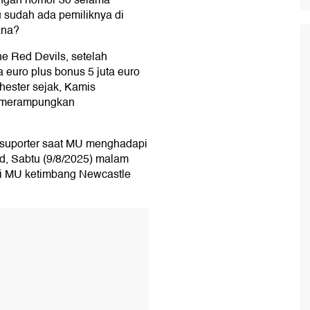
engan nomor 30 selama
u sudah ada pemiliknya di
ana?
e Red Devils, setelah
 euro plus bonus 5 juta euro
hester sejak, Kamis
an merampungkan
 suporter saat MU menghadapi
ord, Sabtu (9/8/2025) malam
i MU ketimbang Newcastle