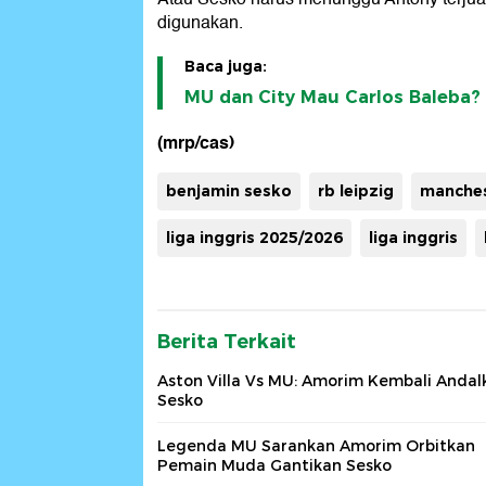
digunakan.
Baca juga:
MU dan City Mau Carlos Baleba? S
(mrp/cas)
benjamin sesko
rb leipzig
manches
liga inggris 2025/2026
liga inggris
Berita Terkait
Aston Villa Vs MU: Amorim Kembali Andal
Sesko
Legenda MU Sarankan Amorim Orbitkan
Pemain Muda Gantikan Sesko