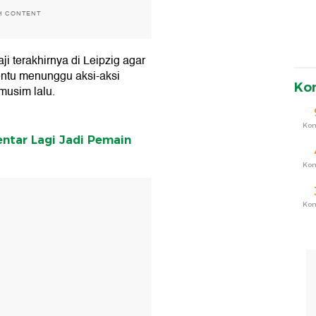
H CONTENT
 terakhirnya di Leipzig agar
entu menunggu aksi-aksi
Ko
musim lalu.
Ko
ntar Lagi Jadi Pemain
Ko
T
Ko