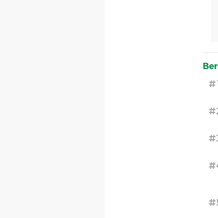
Ber
#
#
#
#
#