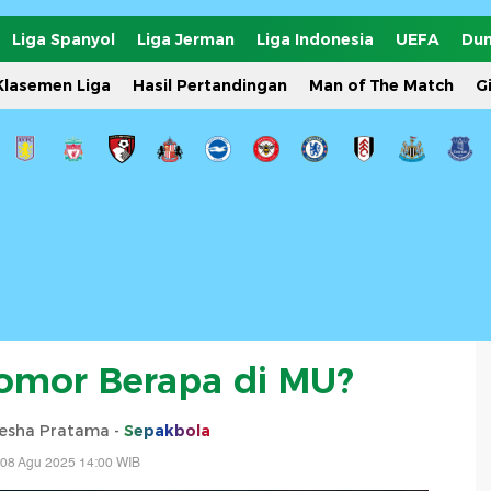
Liga Spanyol
Liga Jerman
Liga Indonesia
UEFA
Dun
Klasemen Liga
Hasil Pertandingan
Man of The Match
G
omor Berapa di MU?
sha Pratama -
Sepakbola
 08 Agu 2025 14:00 WIB