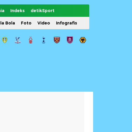
ia
Indeks
detikSport
ila Bola
Foto
Video
Infografis