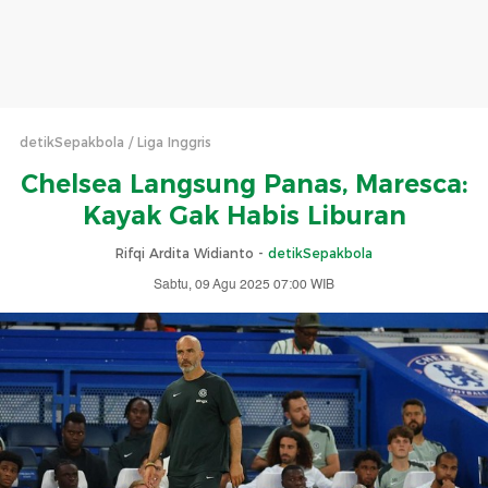
detikSepakbola
Liga Inggris
Chelsea Langsung Panas, Maresca:
Kayak Gak Habis Liburan
Rifqi Ardita Widianto -
detikSepakbola
Sabtu, 09 Agu 2025 07:00 WIB