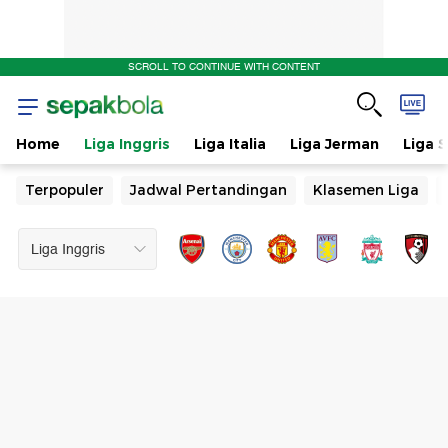
SCROLL TO CONTINUE WITH CONTENT
Home
Liga Inggris
Liga Italia
Liga Jerman
Liga 
Terpopuler
Jadwal Pertandingan
Klasemen Liga