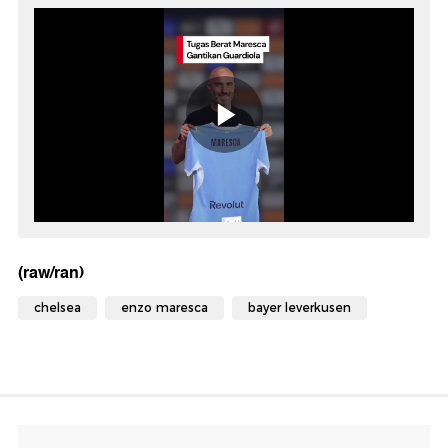
(raw/ran)
chelsea
enzo maresca
bayer leverkusen