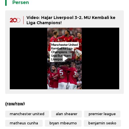
Persen
Video: Hajar Liverpool 3-2, MU Kembali ke
Liga Champions!
(raw/raw)
manchester united
alan shearer
premier league
matheus cunha
bryan mbeumo
benjamin sesko