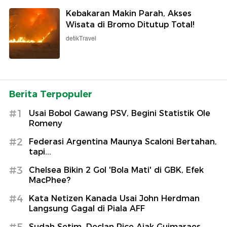
Kebakaran Makin Parah, Akses
Wisata di Bromo Ditutup Total!
detikTravel
Berita Terpopuler
#1
Usai Bobol Gawang PSV, Begini Statistik Ole
Romeny
#2
Federasi Argentina Maunya Scaloni Bertahan,
tapi...
#3
Chelsea Bikin 2 Gol 'Bola Mati' di GBK, Efek
MacPhee?
#4
Kata Netizen Kanada Usai John Herdman
Langsung Gagal di Piala AFF
#5
Sudah Setim, Declan Rice Ajak Guimaraes