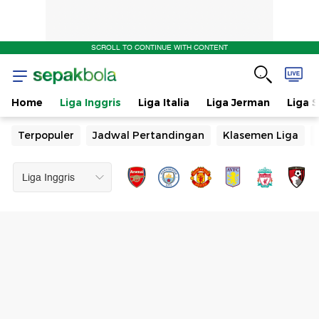
SCROLL TO CONTINUE WITH CONTENT
Home
Liga Inggris
Liga Italia
Liga Jerman
Liga 
Terpopuler
Jadwal Pertandingan
Klasemen Liga