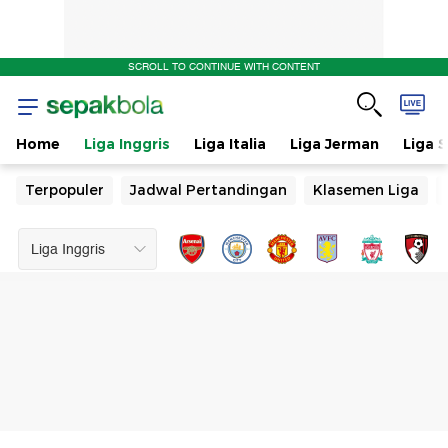
SCROLL TO CONTINUE WITH CONTENT
Home
Liga Inggris
Liga Italia
Liga Jerman
Liga 
Terpopuler
Jadwal Pertandingan
Klasemen Liga