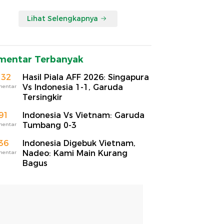
Lihat Selengkapnya
mentar Terbanyak
132
Hasil Piala AFF 2026: Singapura
Vs Indonesia 1-1, Garuda
mentar
Tersingkir
91
Indonesia Vs Vietnam: Garuda
Tumbang 0-3
mentar
36
Indonesia Digebuk Vietnam,
Nadeo: Kami Main Kurang
mentar
Bagus