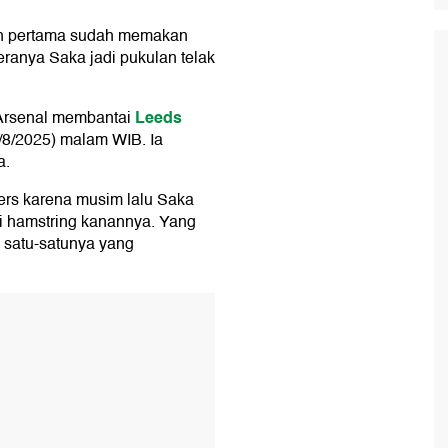
n pertama sudah memakan
eranya Saka jadi pukulan telak
Leeds
t Arsenal membantai
/8/2025) malam WIB. Ia
a.
ners karena musim lalu Saka
i hamstring kanannya. Yang
 satu-satunya yang