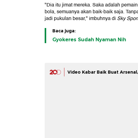
"Dia itu jimat mereka. Saka adalah pemai
bola, semuanya akan baik-baik saja. Tanpa
jadi pukulan besar," imbuhnya di
Sky Spor
Baca juga:
Gyokeres Sudah Nyaman Nih
Video Kabar Baik Buat Arsenal,