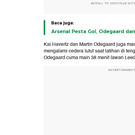
SCROLL TO CONTINUE WIT
Baca juga:
Arsenal Pesta Gol, Odegaard da
Kai Havertz dan Martin Odegaard juga ma
mengalami cedera lutut saat latihan di t
Odegaard cuma main 38 menit lawan Leed
ADVERTISEMEN