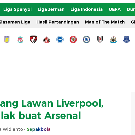
Liga Spanyol
Liga Jerman
Liga Indonesia
UEFA
Dun
Klasemen Liga
Hasil Pertandingan
Man of The Match
G
lang Lawan Liverpool,
lak buat Arsenal
ta Widianto -
Sepakbola