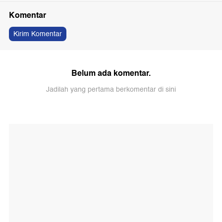
Komentar
Kirim Komentar
Belum ada komentar.
Jadilah yang pertama berkomentar di sini