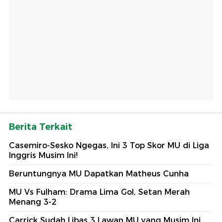
Berita Terkait
Casemiro-Sesko Ngegas, Ini 3 Top Skor MU di Liga
Inggris Musim Ini!
Beruntungnya MU Dapatkan Matheus Cunha
MU Vs Fulham: Drama Lima Gol, Setan Merah
Menang 3-2
Carrick Sudah Libas 3 Lawan MU yang Musim Ini