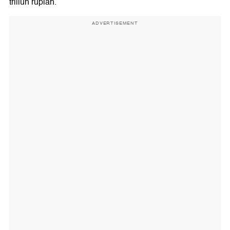
triliun rupiah.
ADVERTISEMENT