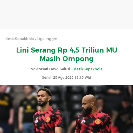
detikSepakbola
Liga Inggris
Lini Serang Rp 4,5 Triliun MU
Masih Ompong
Novitasari Dewi Salusi -
detikSepakbola
Senin, 25 Agu 2025 13:15 WIB