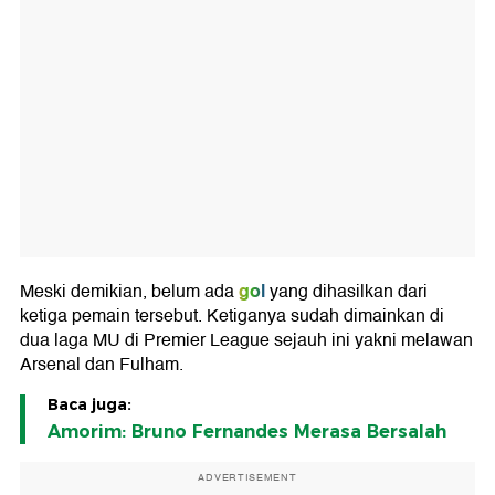
gol
Meski demikian, belum ada
yang dihasilkan dari
ketiga pemain tersebut. Ketiganya sudah dimainkan di
dua laga MU di Premier League sejauh ini yakni melawan
Arsenal dan Fulham.
Baca juga:
Amorim: Bruno Fernandes Merasa Bersalah
ADVERTISEMENT