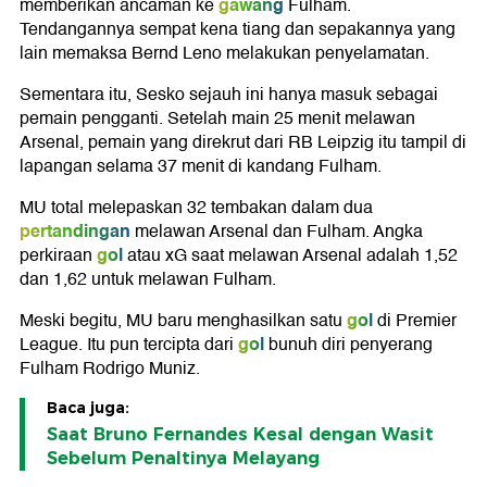
gawang
memberikan ancaman ke
Fulham.
Tendangannya sempat kena tiang dan sepakannya yang
lain memaksa Bernd Leno melakukan penyelamatan.
Sementara itu, Sesko sejauh ini hanya masuk sebagai
pemain pengganti. Setelah main 25 menit melawan
Arsenal, pemain yang direkrut dari RB Leipzig itu tampil di
lapangan selama 37 menit di kandang Fulham.
MU total melepaskan 32 tembakan dalam dua
pertandingan
melawan Arsenal dan Fulham. Angka
gol
perkiraan
atau xG saat melawan Arsenal adalah 1,52
dan 1,62 untuk melawan Fulham.
gol
Meski begitu, MU baru menghasilkan satu
di Premier
gol
League. Itu pun tercipta dari
bunuh diri penyerang
Fulham Rodrigo Muniz.
Baca juga:
Saat Bruno Fernandes Kesal dengan Wasit
Sebelum Penaltinya Melayang