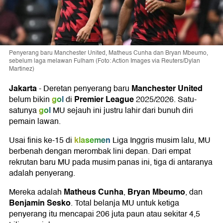
Penyerang baru Manchester United, Matheus Cunha dan Bryan Mbeumo,
sebelum laga melawan Fulham (Foto: Action Images via Reuters/Dylan
Martinez)
Jakarta
Manchester United
-
Deretan penyerang baru
gol
Premier League
belum bikin
di
2025/2026. Satu-
gol
satunya
MU sejauh ini justru lahir dari bunuh diri
pemain lawan.
klasemen
Usai finis ke-15 di
Liga Inggris musim lalu, MU
berbenah dengan merombak lini depan. Dari empat
rekrutan baru MU pada musim panas ini, tiga di antaranya
adalah penyerang.
Matheus Cunha
Bryan Mbeumo
Mereka adalah
,
, dan
Benjamin Sesko
. Total belanja MU untuk ketiga
penyerang itu mencapai 206 juta paun atau sekitar 4,5