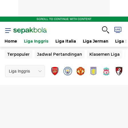
SCROLL TO CONTINUE WITH CONTENT
Home
Liga Inggris
Liga Italia
Liga Jerman
Liga 
Terpopuler
Jadwal Pertandingan
Klasemen Liga