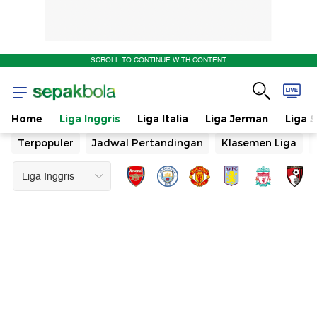
SCROLL TO CONTINUE WITH CONTENT
Home
Liga Inggris
Liga Italia
Liga Jerman
Liga 
Terpopuler
Jadwal Pertandingan
Klasemen Liga