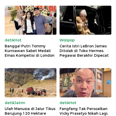
detikHot
Wolipop
Bangga! Putri Tommy
Cerita Istri LeBron James
Kurniawan Sabet Medali
Ditolak di Toko Hermes,
Emas Kompetisi di London
Pegawai Berakhir Dipecat
detikJatim
detikHot
Ulah Manusia di Jalur Tikus
Fangfang Tak Persoalkan
Berujung 120 Hektare
Vicky Prasetyo Nikah Lagi,