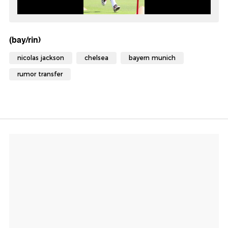
(bay/rin)
nicolas jackson
chelsea
bayern munich
rumor transfer