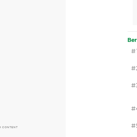
Ber
#
#
#
#
#
H CONTENT