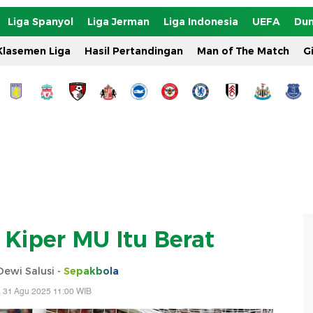
Liga Spanyol
Liga Jerman
Liga Indonesia
UEFA
Dun
Klasemen Liga
Hasil Pertandingan
Man of The Match
G
 Kiper MU Itu Berat
Dewi Salusi -
Sepakbola
 31 Agu 2025 11:00 WIB