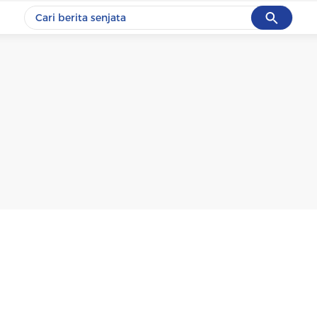
Cancel
Yang sedang ramai dicari
#1
data live draw sgp
#2
iran
#3
senjata
#4
prabowo
#5
gempa hari ini
Promoted
Terakhir yang dicari
Loading...