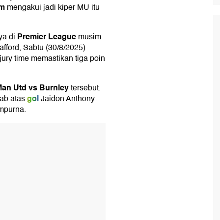
im
mengakui jadi kiper MU itu
Premier League
ya di
musim
afford, Sabtu (30/8/2025)
ury time memastikan tiga poin
an Utd vs Burnley
tersebut.
gol
wab atas
Jaidon Anthony
mpurna.