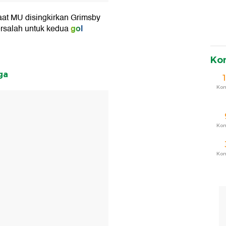
aat MU disingkirkan Grimsby
gol
rsalah untuk kedua
Ko
ga
Ko
T
Ko
Ko