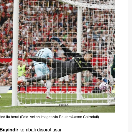
 itu berat (Foto: Action Images via Reuters/Jason Cairnduff)
 Bayindir
kembali disorot usai