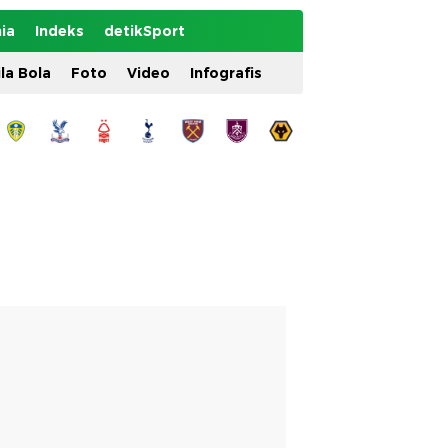
ia
Indeks
detikSport
ila Bola
Foto
Video
Infografis