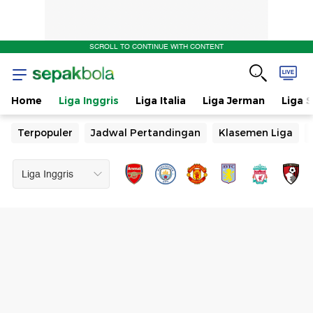
SCROLL TO CONTINUE WITH CONTENT
Home
Liga Inggris
Liga Italia
Liga Jerman
Liga 
Terpopuler
Jadwal Pertandingan
Klasemen Liga