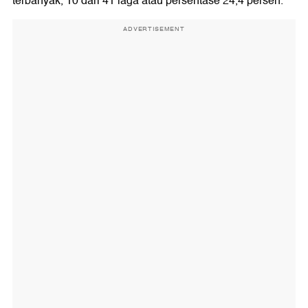
terbanyak, 10 dari 41 laga atau persentase 24,4 persen.
ADVERTISEMENT