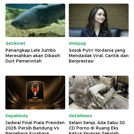
detikInet
Wolipop
Penangkap Lele Jumbo
Sosok Putri Yordania yang
Meresahkan akan Dikasih
Mendadak Viral, Cantik dan
Duit Pemerintah
Berprestasi
Sepakbola
detikNews
Jadwal Final Piala Presiden
Selain Senpi, Ada Sabu-30
2026: Persib Bandung Vs
CD Porno di Ruang Eks
Persebaya Surabaya
Ketua Yayasan Sekolah