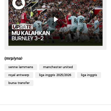
(mrp/yna)
senne lammens
manchester united
royal antwerp
liga inggris 2025/2026
liga inggris
bursa transfer