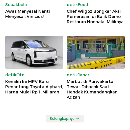
Sepakbola
detikFood
Awas Menyesal Nanti
Chef Wilgoz Bongkar Aksi
Menyesal, Vinicius!
Pemerasan di Balik Demo
Restoran Nonhalal Miliknya
detikOto
detikJabar
Kenalin Ini MPV Baru
Marbot di Purwakarta
Penantang Toyota Alphard,
Tewas Dibacok Saat
Harga Mulai Rp 1 Miliaran
Hendak Kumandangkan
Adzan
Selengkapnya