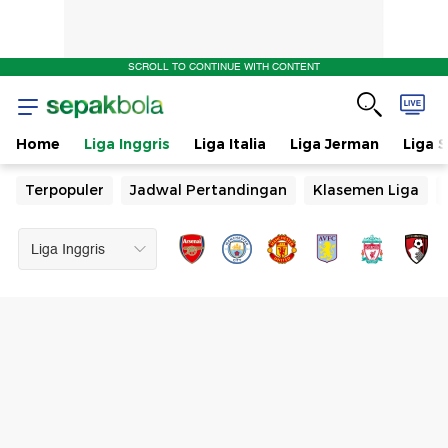
SCROLL TO CONTINUE WITH CONTENT
Home
Liga Inggris
Liga Italia
Liga Jerman
Liga 
Terpopuler
Jadwal Pertandingan
Klasemen Liga