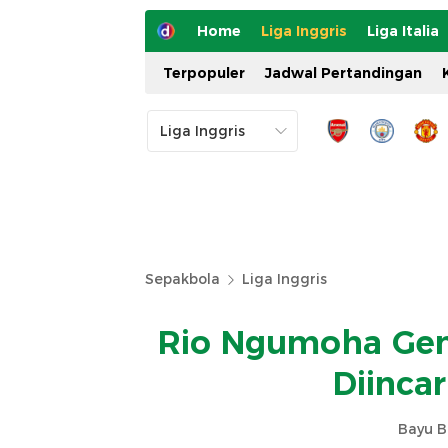
Home
Liga Inggris
Liga Italia
Terpopuler
Jadwal Pertandingan
Sepakbola
Liga Inggris
Rio Ngumoha Gemi
Diinca
Bayu B