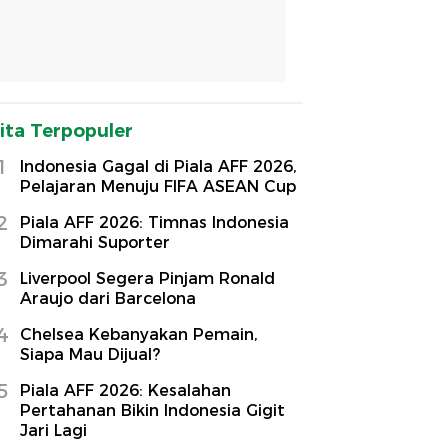
ita Terpopuler
1
Indonesia Gagal di Piala AFF 2026,
Pelajaran Menuju FIFA ASEAN Cup
2
Piala AFF 2026: Timnas Indonesia
Dimarahi Suporter
3
Liverpool Segera Pinjam Ronald
Araujo dari Barcelona
4
Chelsea Kebanyakan Pemain,
Siapa Mau Dijual?
5
Piala AFF 2026: Kesalahan
Pertahanan Bikin Indonesia Gigit
Jari Lagi