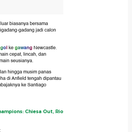
 luar biasanya bersama
digadang-gadang jadi calon
gol
gawang
ke
Newcastle.
ain cepat, lincah, dan
emain seusianya.
alan hingga musim panas
ha di Anfield tengah dipantau
bajaknya ke Santiago
hampions: Chiesa Out, Rio
: