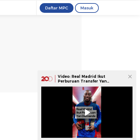
Daftar MPC
Masuk
Video: Real Madrid Ikut
Perburuan Transfer Yan
Diomande dari RB Leipzig