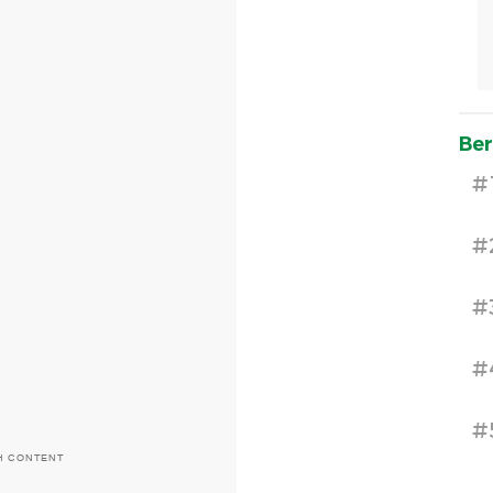
Ber
#
#
#
#
#
H CONTENT