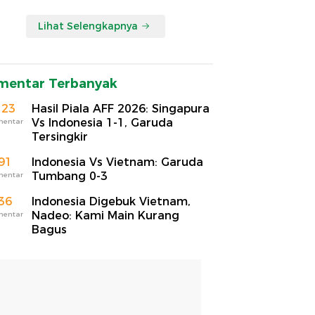
Lihat Selengkapnya
mentar Terbanyak
123
Hasil Piala AFF 2026: Singapura
Vs Indonesia 1-1, Garuda
mentar
Tersingkir
91
Indonesia Vs Vietnam: Garuda
Tumbang 0-3
mentar
36
Indonesia Digebuk Vietnam,
Nadeo: Kami Main Kurang
mentar
Bagus