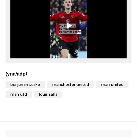
(yna/adp)
benjamin sesko
manchester united
man united
man utd
louis saha