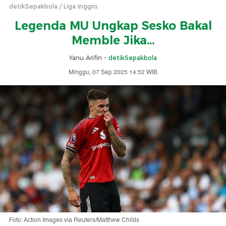
detikSepakbola
Liga Inggris
Legenda MU Ungkap Sesko Bakal
Memble Jika...
Yanu Arifin -
detikSepakbola
Minggu, 07 Sep 2025 14:52 WIB
Foto: Action Images via Reuters/Matthew Childs