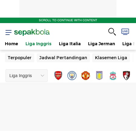
SCROLL TO CONTINUE WITH CONTENT
Home
Liga Inggris
Liga Italia
Liga Jerman
Liga 
Terpopuler
Jadwal Pertandingan
Klasemen Liga