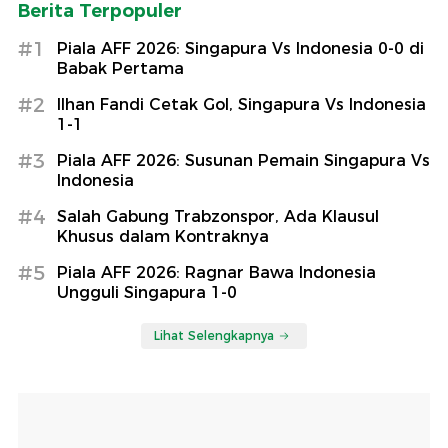
Berita Terpopuler
#1
Piala AFF 2026: Singapura Vs Indonesia 0-0 di
Babak Pertama
#2
Ilhan Fandi Cetak Gol, Singapura Vs Indonesia
1-1
#3
Piala AFF 2026: Susunan Pemain Singapura Vs
Indonesia
#4
Salah Gabung Trabzonspor, Ada Klausul
Khusus dalam Kontraknya
#5
Piala AFF 2026: Ragnar Bawa Indonesia
Ungguli Singapura 1-0
Lihat Selengkapnya