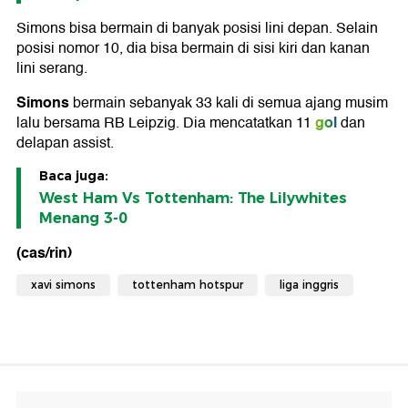
Simons bisa bermain di banyak posisi lini depan. Selain
posisi nomor 10, dia bisa bermain di sisi kiri dan kanan
lini serang.
Simons
bermain sebanyak 33 kali di semua ajang musim
gol
lalu bersama RB Leipzig. Dia mencatatkan 11
dan
delapan assist.
Baca juga:
West Ham Vs Tottenham: The Lilywhites
Menang 3-0
(cas/rin)
xavi simons
tottenham hotspur
liga inggris