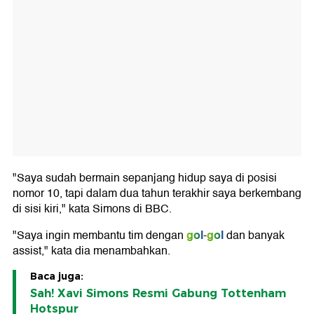
"Saya sudah bermain sepanjang hidup saya di posisi
nomor 10, tapi dalam dua tahun terakhir saya berkembang
di sisi kiri," kata Simons di BBC.
gol
gol
"Saya ingin membantu tim dengan
-
dan banyak
assist," kata dia menambahkan.
Baca juga:
Sah! Xavi Simons Resmi Gabung Tottenham
Hotspur