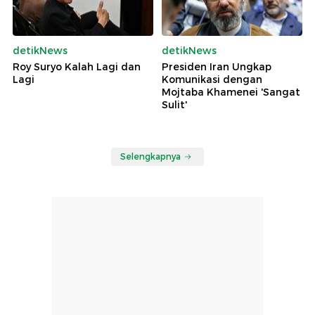
detikNews
detikNews
Roy Suryo Kalah Lagi dan
Presiden Iran Ungkap
Lagi
Komunikasi dengan
Mojtaba Khamenei 'Sangat
Sulit'
Selengkapnya