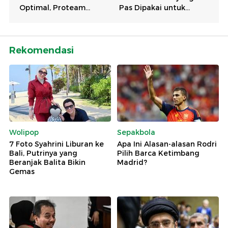
Rekomendasi
Wolipop
Sepakbola
7 Foto Syahrini Liburan ke
Apa Ini Alasan-alasan Rodri
Bali, Putrinya yang
Pilih Barca Ketimbang
Beranjak Balita Bikin
Madrid?
Gemas