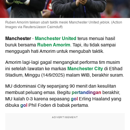
Ruben Amorim takkan ubah taktik meski Manchester United jeblok. (Action
Images via Reuters/Jason Cairnduff)
Manchester
Manchester United
-
terus menuai hasil
Ruben Amorim
buruk bersama
. Tapi, itu tidak sampai
menggugah hati Amorim untuk mengubah taktik.
Amorim lagi-lagi gagal mengangkat performa tim musim
Manchester City
ini setelah lawatan ke markas
di Etihad
Stadium, Minggu (14/9/2025) malam WIB, berakhir suram.
MU didominasi City sepanjang 90 menit dan kesulitan
pertandingan
membuat peluang emas. Begitu
berakhir,
gol
MU kalah 0-3 karena sepasang
Erling Haaland yang
gol
dibuka
Phil Foden di babak pertama.
ADVERTISEMENT