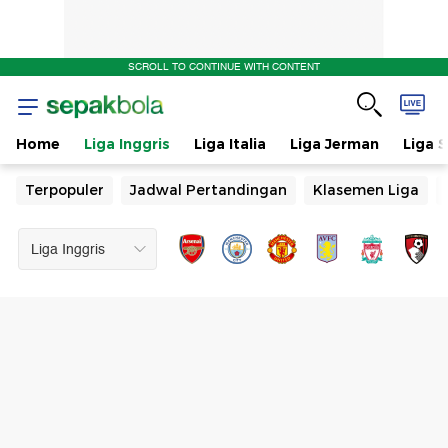
SCROLL TO CONTINUE WITH CONTENT
Home
Liga Inggris
Liga Italia
Liga Jerman
Liga 
Terpopuler
Jadwal Pertandingan
Klasemen Liga