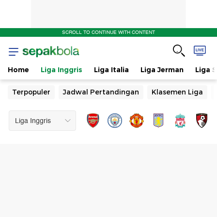
SCROLL TO CONTINUE WITH CONTENT
Home
Liga Inggris
Liga Italia
Liga Jerman
Liga 
Terpopuler
Jadwal Pertandingan
Klasemen Liga