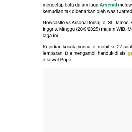
Arsenal
mengelap bola dalam laga
melawa
kemudian tak dibenarkan oleh wasit Jarred 
Newcastle vs Arsenal tersaji di St. James'
Inggris, Minggu (28/9/2025) malam WIB. 
laga ini.
Kejadian kocak muncul di menit ke-27 saa
g
lemparan. Dia mengambil handuk di sisi
dikawal Pope.