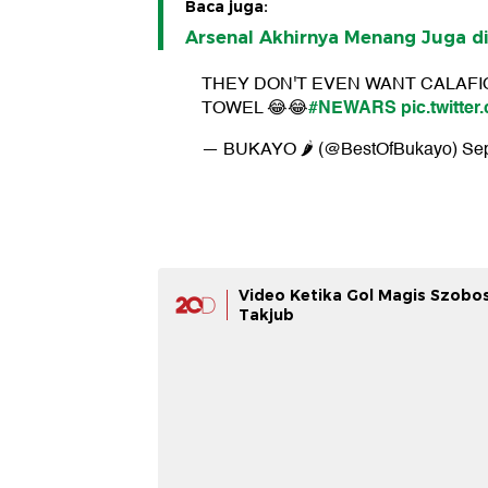
Baca juga:
Arsenal Akhirnya Menang Juga d
THEY DON'T EVEN WANT CALAFI
#NEWARS
pic.twitt
TOWEL 😂😂
— BUKAYO 🌶 (@BestOfBukayo)
Sep
Video Ketika Gol Magis Szobosz
Takjub