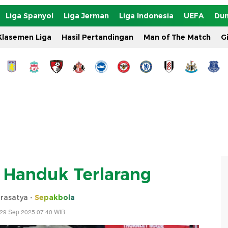
Liga Spanyol
Liga Jerman
Liga Indonesia
UEFA
Dun
Klasemen Liga
Hasil Pertandingan
Man of The Match
G
n Handuk Terlarang
rasatya -
Sepakbola
 29 Sep 2025 07:40 WIB