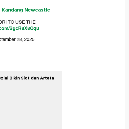
i Kandang Newcastle
ORI TO USE THE
er.com/SgcR8X8Qqu
tember 28, 2025
lai Bikin Slot dan Arteta