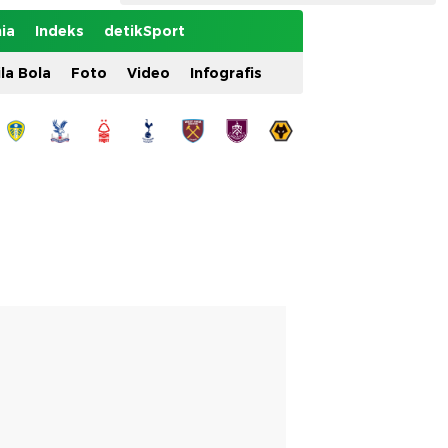
ia
Indeks
detikSport
ila Bola
Foto
Video
Infografis