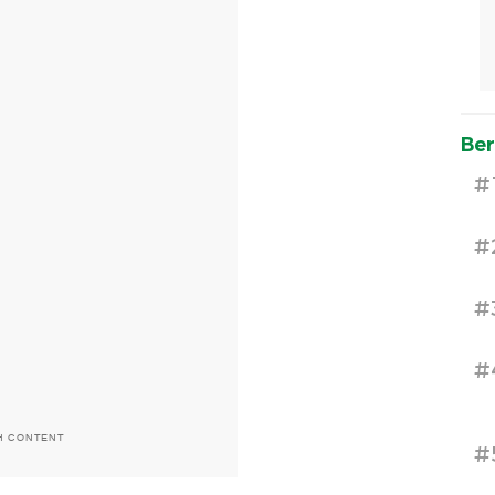
Ber
#
#
#
#
H CONTENT
#