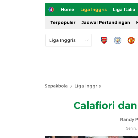
Home
Liga Inggris
Liga Italia
Terpopuler
Jadwal Pertandingan
Sepakbola
Liga Inggris
Calafiori da
Randy P
Senin,