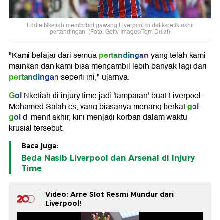
Eddie Nketiah membobol gawang Liverpool di detik-detik akhir
pertandingan. (Foto: Getty Images/Tom Dulat)
pertandingan
"Kami belajar dari semua
yang telah kami
mainkan dan kami bisa mengambil lebih banyak lagi dari
pertandingan
seperti ini," ujarnya.
Gol
Nketiah di injury time jadi 'tamparan' buat Liverpool.
gol
Mohamed Salah cs, yang biasanya menang berkat
-
gol
di menit akhir, kini menjadi korban dalam waktu
krusial tersebut.
Baca juga:
Beda Nasib Liverpool dan Arsenal di Injury
Time
Video: Arne Slot Resmi Mundur dari
Liverpool!