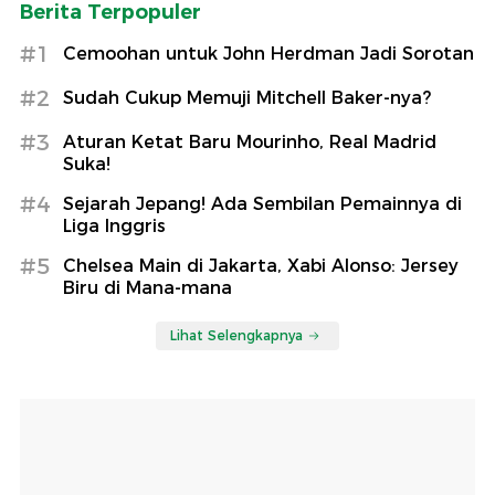
Berita Terpopuler
#1
Cemoohan untuk John Herdman Jadi Sorotan
#2
Sudah Cukup Memuji Mitchell Baker-nya?
#3
Aturan Ketat Baru Mourinho, Real Madrid
Suka!
#4
Sejarah Jepang! Ada Sembilan Pemainnya di
Liga Inggris
#5
Chelsea Main di Jakarta, Xabi Alonso: Jersey
Biru di Mana-mana
Lihat Selengkapnya