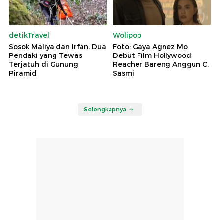
detikTravel
Wolipop
Sosok Maliya dan Irfan, Dua
Foto: Gaya Agnez Mo
Pendaki yang Tewas
Debut Film Hollywood
Terjatuh di Gunung
Reacher Bareng Anggun C.
Piramid
Sasmi
Selengkapnya