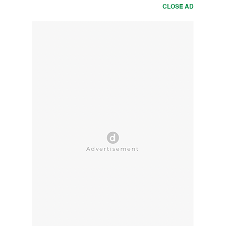
CLOSE AD