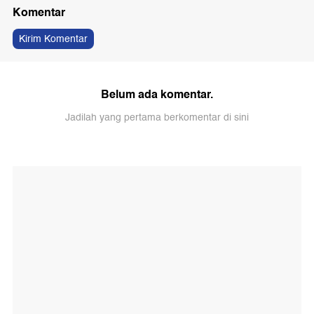
Komentar
Kirim Komentar
Belum ada komentar.
Jadilah yang pertama berkomentar di sini