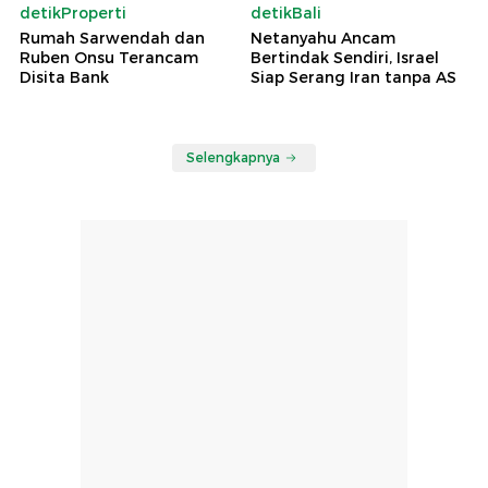
detikProperti
detikBali
Rumah Sarwendah dan
Netanyahu Ancam
Ruben Onsu Terancam
Bertindak Sendiri, Israel
Disita Bank
Siap Serang Iran tanpa AS
Selengkapnya