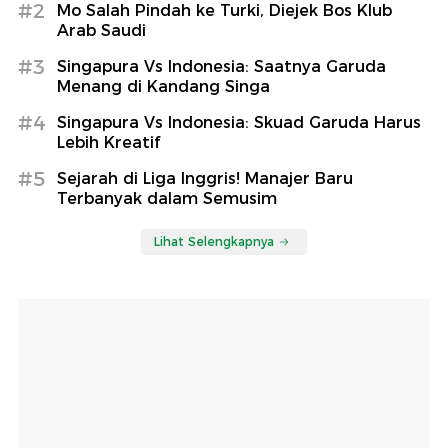
#2
Mo Salah Pindah ke Turki, Diejek Bos Klub
Arab Saudi
#3
Singapura Vs Indonesia: Saatnya Garuda
Menang di Kandang Singa
#4
Singapura Vs Indonesia: Skuad Garuda Harus
Lebih Kreatif
#5
Sejarah di Liga Inggris! Manajer Baru
Terbanyak dalam Semusim
Lihat Selengkapnya