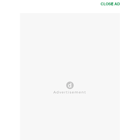
CLOSE AD