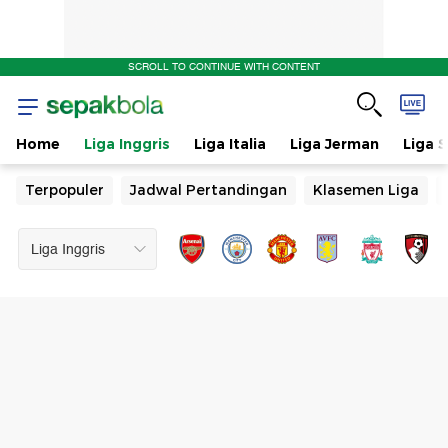
SCROLL TO CONTINUE WITH CONTENT
Home
Liga Inggris
Liga Italia
Liga Jerman
Liga 
Terpopuler
Jadwal Pertandingan
Klasemen Liga