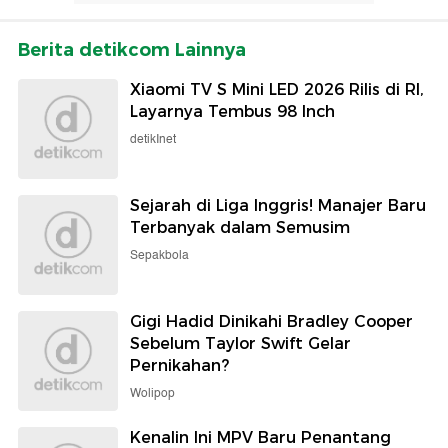
Berita detikcom Lainnya
Xiaomi TV S Mini LED 2026 Rilis di RI,
Layarnya Tembus 98 Inch
detikInet
Sejarah di Liga Inggris! Manajer Baru
Terbanyak dalam Semusim
Sepakbola
Gigi Hadid Dinikahi Bradley Cooper
Sebelum Taylor Swift Gelar
Pernikahan?
Wolipop
Kenalin Ini MPV Baru Penantang