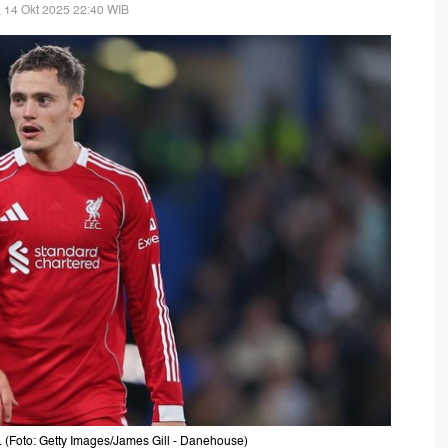
, 14 Okt 2025 22:40 WIB
l. (Foto: Getty Images/James Gill - Danehouse)