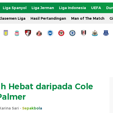
Liga Spanyol
Liga Jerman
Liga Indonesia
UEFA
Dun
Klasemen Liga
Hasil Pertandingan
Man of The Match
G
ih Hebat daripada Cole
Palmer
arina Sari -
Sepakbola