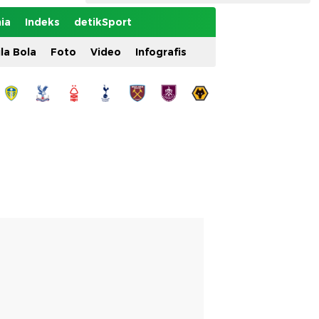
ia
Indeks
detikSport
ila Bola
Foto
Video
Infografis