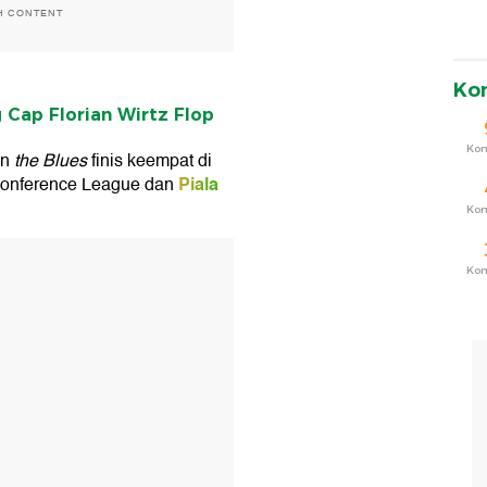
H CONTENT
Ko
Cap Florian Wirtz Flop
Ko
an
the Blues
finis keempat di
Piala
Conference League dan
Ko
T
Ko