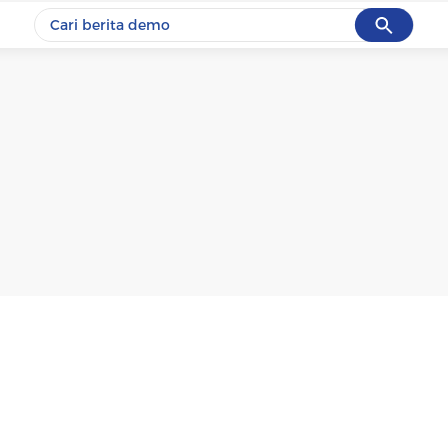
Cancel
Yang sedang ramai dicari
#1
gempa hari ini
#2
gempa
#3
prabowo
#4
iran
#5
demo
Promoted
Terakhir yang dicari
Loading...