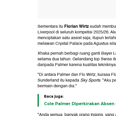
Florian Wirtz
Sementara itu
sudah membua
Liverpool di seluruh kompetisi 2025/26. Aka
menciptakan satu assist saja, itupun terla
melawan Crystal Palace pada Agustus sil
Xhaka pernah berbagi ruang ganti Bayer 
selama dua tahun. Gelandang top Swiss itu
daripada Palmer karena kualitas tekniknya
"Di antara Palmer dan Flo Wirtz, kurasa Flo
Sunderland itu kepada
Sky Sports
. "Aku p
bermain dengan dia."
Baca juga:
Cole Palmer Diperkirakan Abse
"Anda semua, banyak orang Inggris, yang 