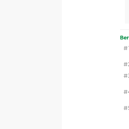
Ber
#
#
#
#
#