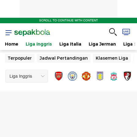
SCROLL TO CONTINUE WITH CONTENT
Home
Liga Inggris
Liga Italia
Liga Jerman
Liga 
Terpopuler
Jadwal Pertandingan
Klasemen Liga