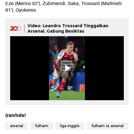
Eze (Merino 62'), Zubimendi, Saka, Trossard (Martinelli
81'), Gyokeres.
Video: Leandro Trossard Tinggalkan
Arsenal, Gabung Besiktas
(ran/nds)
arsenal
fulham
liga inggris
fulham vs arsenal