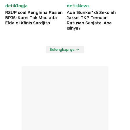
detikJogja
detikNews
RSUP soal Penghina Pasien
Ada 'Bunker' di Sekolah
BPJS: Kami Tak Mau ada
Jaksel TKP Temuan
Elda di Klinis Sardjito
Ratusan Senjata, Apa
Isinya?
Selengkapnya