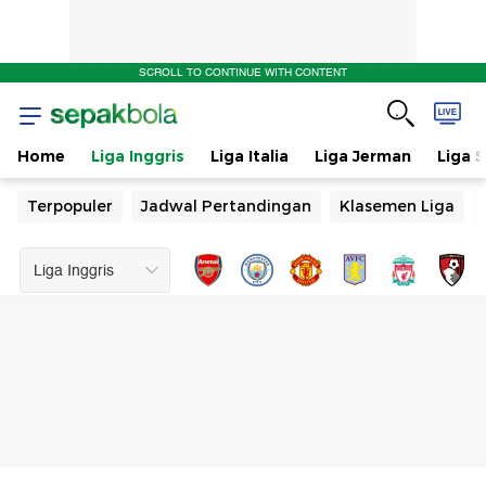
SCROLL TO CONTINUE WITH CONTENT
Home
Liga Inggris
Liga Italia
Liga Jerman
Liga 
Terpopuler
Jadwal Pertandingan
Klasemen Liga