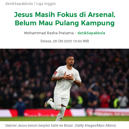
detikSepakbola
Liga Inggris
Jesus Masih Fokus di Arsenal,
Belum Mau Pulang Kampung
Mohammad Resha Pratama -
detikSepakbola
Selasa, 28 Okt 2025 19:00 WIB
Gabriel Jesus belum berpikir balik ke Brasil. (Getty Images/Marc Atkins)