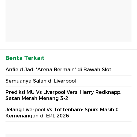
Berita Terkait
Anfield Jadi 'Arena Bermain' di Bawah Slot
Semuanya Salah di Liverpool
Prediksi MU Vs Liverpool Versi Harry Redknapp:
Setan Merah Menang 3-2
Jelang Liverpool Vs Tottenham: Spurs Masih 0
Kemenangan di EPL 2026