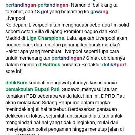
pertandingan
pertandingan
-
. Namun di balik angka
gol
gawang
tersebut, ada 18
yang bersarang ke
Liverpool.
Ke depan, Liverpool akan menghadapi beberapa tim solid
seperti Aston Villa di ajang Premier League dan Real
Liga Champions
Madrid di
. Lalu, apakah Liverpool akan
bounce back dari rentetan penampilan buruk mereka?
Faktor apa yang membuat Liverpool seperti lupa cara
pertandingan
untuk memenangkan
? Simak obrolannya
d'Hattrick
detikSport
dalam segmen
bersama Redaktur
sore ini!
detikSore
kembali mengawal jalannya kasus upaya
pemakzulan
Bupati Pati
, Sudewo, menyusul aturan
kenaikan PBB beberapa waktu lalu. Hari ini, DPRD Pati
akan melakukan Sidang Paripurna dalam rangka
menindaklanjuti hal tersebut. Berdasarkan pantauan
detikcom di lokasi, sejumlah antisipasi dilakukan untuk
menghindari hal-hal yang tidak diinginkan, mulai dari
menyiagakan polisi pengaman hingga menutup jalan di