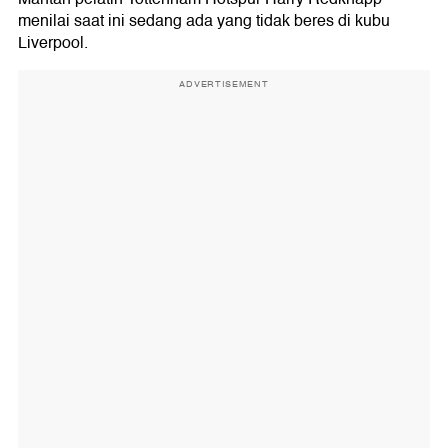
menilai saat ini sedang ada yang tidak beres di kubu
Liverpool.
ADVERTISEMENT