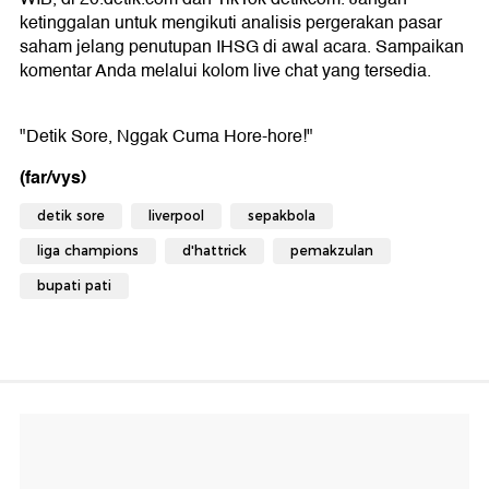
ketinggalan untuk mengikuti analisis pergerakan pasar
saham jelang penutupan IHSG di awal acara. Sampaikan
komentar Anda melalui kolom live chat yang tersedia.
"Detik Sore, Nggak Cuma Hore-hore!"
(far/vys)
detik sore
liverpool
sepakbola
liga champions
d'hattrick
pemakzulan
bupati pati