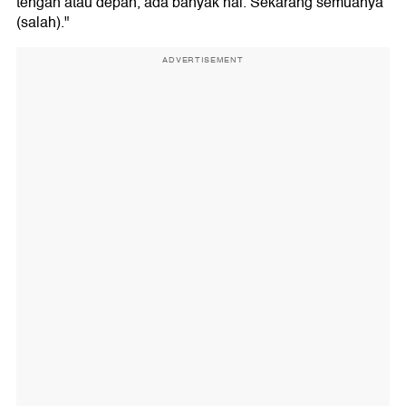
tengah atau depan, ada banyak hal. Sekarang semuanya
(salah)."
ADVERTISEMENT