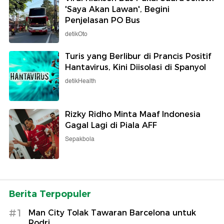
'Saya Akan Lawan', Begini
Penjelasan PO Bus
detikOto
Turis yang Berlibur di Prancis Positif
Hantavirus, Kini Diisolasi di Spanyol
detikHealth
Rizky Ridho Minta Maaf Indonesia
Gagal Lagi di Piala AFF
Sepakbola
Berita Terpopuler
#1
Man City Tolak Tawaran Barcelona untuk
Rodri