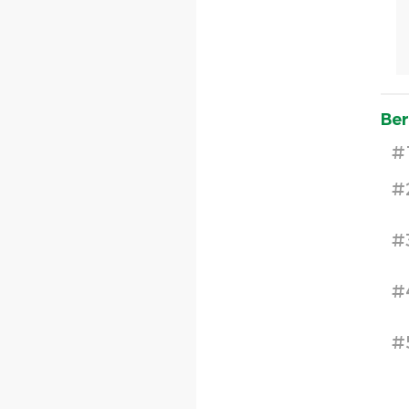
Ber
#
#
#
#
#