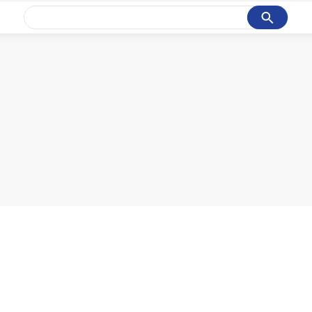
Cancel
Yang sedang ramai dicari
#1
gempa hari ini
#2
gempa
#3
iran
#4
demo
#5
prabowo
Promoted
Terakhir yang dicari
Loading...