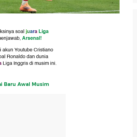
juara
Liga
ksinya soal
Arsenal!
menjawab,
 akun Youtube Cristiano
oal Ronaldo dan dunia
a
Liga Inggris di musim ini.
Ini Baru Awal Musim