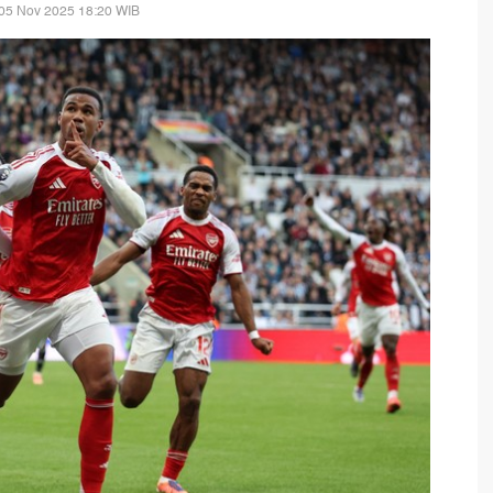
05 Nov 2025 18:20 WIB