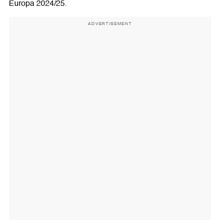
Europa 2024/25.
ADVERTISEMENT