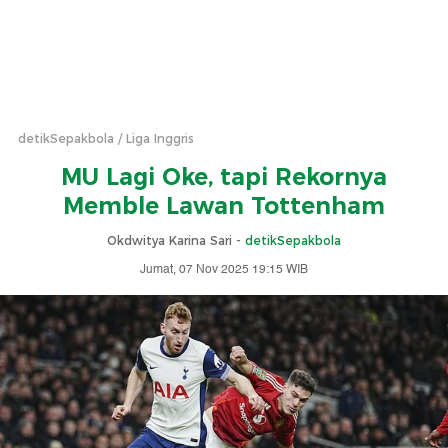
detikSepakbola
Liga Inggris
MU Lagi Oke, tapi Rekornya
Memble Lawan Tottenham
Okdwitya Karina Sari -
detikSepakbola
Jumat, 07 Nov 2025 19:15 WIB