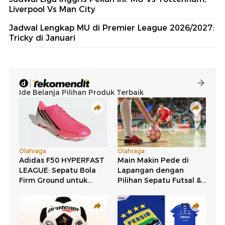
Liverpool Vs Man City
Jadwal Lengkap MU di Premier League 2026/2027:
Tricky di Januari