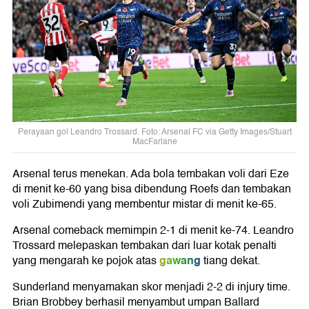
Perayaan gol Leandro Trossard. Foto: Arsenal FC via Getty Images/Stuart
MacFarlane
Arsenal terus menekan. Ada bola tembakan voli dari Eze
di menit ke-60 yang bisa dibendung Roefs dan tembakan
voli Zubimendi yang membentur mistar di menit ke-65.
Arsenal comeback memimpin 2-1 di menit ke-74. Leandro
Trossard melepaskan tembakan dari luar kotak penalti
gawang
yang mengarah ke pojok atas
tiang dekat.
Sunderland menyamakan skor menjadi 2-2 di injury time.
Brian Brobbey berhasil menyambut umpan Ballard