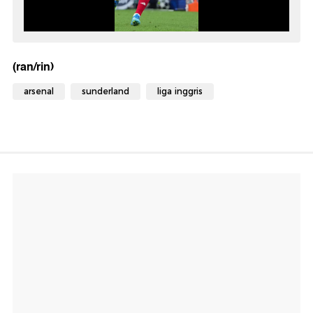
(ran/rin)
arsenal
sunderland
liga inggris