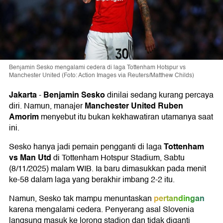
Benjamin Sesko mengalami cedera di laga Tottenham Hotspur vs
Manchester United (Foto: Action Images via Reuters/Matthew Childs)
Jakarta
Benjamin Sesko
-
dinilai sedang kurang percaya
Manchester United
Ruben
diri. Namun, manajer
Amorim
menyebut itu bukan kekhawatiran utamanya saat
ini.
Tottenham
Sesko hanya jadi pemain pengganti di laga
vs Man Utd
di Tottenham Hotspur Stadium, Sabtu
(8/11/2025) malam WIB. Ia baru dimasukkan pada menit
ke-58 dalam laga yang berakhir imbang 2-2 itu.
pertandingan
Namun, Sesko tak mampu menuntaskan
karena mengalami cedera. Penyerang asal Slovenia
langsung masuk ke lorong stadion dan tidak diganti