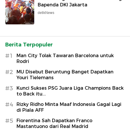
Bapenda DKI Jakarta
detikNews
Berita Terpopuler
#1
Man City Tolak Tawaran Barcelona untuk
Rodri
#2
MU Disebut Beruntung Banget Dapatkan
Youri Tielemans
#3
Kunci Sukses PSG Juara Liga Champions Back
to Back itu...
#4
Rizky Ridho Minta Maaf Indonesia Gagal Lagi
di Piala AFF
#5
Fiorentina Sah Dapatkan Franco
Mastantuono dari Real Madrid