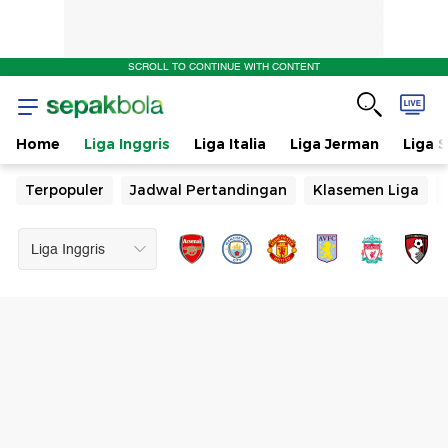
SCROLL TO CONTINUE WITH CONTENT
Home
Liga Inggris
Liga Italia
Liga Jerman
Liga 
Terpopuler
Jadwal Pertandingan
Klasemen Liga