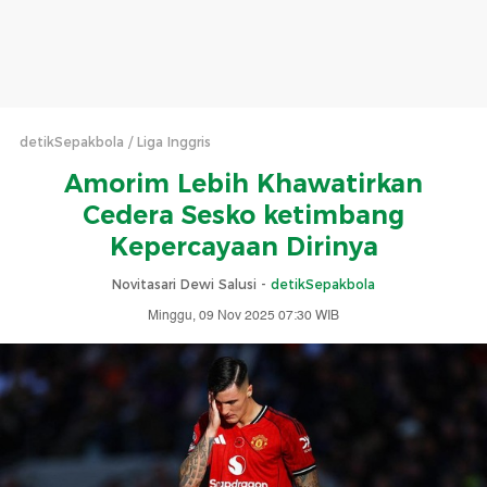
detikSepakbola
Liga Inggris
Amorim Lebih Khawatirkan
Cedera Sesko ketimbang
Kepercayaan Dirinya
Novitasari Dewi Salusi -
detikSepakbola
Minggu, 09 Nov 2025 07:30 WIB