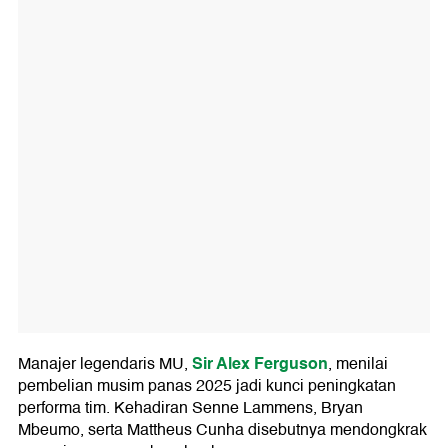
Sir Alex Ferguson
Manajer legendaris MU,
, menilai
pembelian musim panas 2025 jadi kunci peningkatan
performa tim. Kehadiran Senne Lammens, Bryan
Mbeumo, serta Mattheus Cunha disebutnya mendongkrak