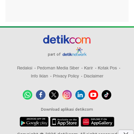
part of
Redaksi
Pedoman Media Siber
Karir
Kotak Pos
Info Iklan
Privacy Policy
Disclaimer
Download aplikasi detikcom