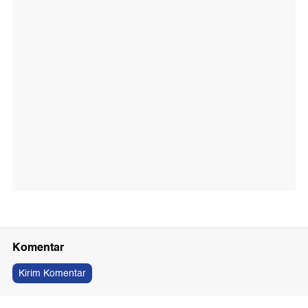
Komentar
Kirim Komentar