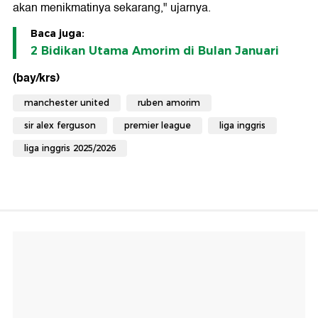
akan menikmatinya sekarang," ujarnya.
Baca juga:
2 Bidikan Utama Amorim di Bulan Januari
(bay/krs)
manchester united
ruben amorim
sir alex ferguson
premier league
liga inggris
liga inggris 2025/2026