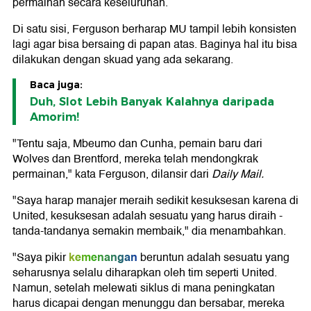
permainan secara keseluruhan.
Di satu sisi, Ferguson berharap MU tampil lebih konsisten
lagi agar bisa bersaing di papan atas. Baginya hal itu bisa
dilakukan dengan skuad yang ada sekarang.
Baca juga:
Duh, Slot Lebih Banyak Kalahnya daripada
Amorim!
"Tentu saja, Mbeumo dan Cunha, pemain baru dari
Wolves dan Brentford, mereka telah mendongkrak
permainan," kata Ferguson, dilansir dari
Daily Mail.
"Saya harap manajer meraih sedikit kesuksesan karena di
United, kesuksesan adalah sesuatu yang harus diraih -
tanda-tandanya semakin membaik," dia menambahkan.
kemenangan
"Saya pikir
beruntun adalah sesuatu yang
seharusnya selalu diharapkan oleh tim seperti United.
Namun, setelah melewati siklus di mana peningkatan
harus dicapai dengan menunggu dan bersabar, mereka