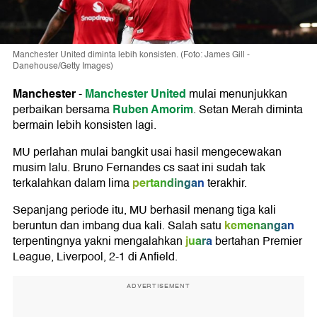
Manchester United diminta lebih konsisten. (Foto: James Gill -
Danehouse/Getty Images)
Manchester
Manchester United
-
mulai menunjukkan
Ruben Amorim
perbaikan bersama
. Setan Merah diminta
bermain lebih konsisten lagi.
MU perlahan mulai bangkit usai hasil mengecewakan
musim lalu. Bruno Fernandes cs saat ini sudah tak
pertandingan
terkalahkan dalam lima
terakhir.
Sepanjang periode itu, MU berhasil menang tiga kali
kemenangan
beruntun dan imbang dua kali. Salah satu
juara
terpentingnya yakni mengalahkan
bertahan Premier
League, Liverpool, 2-1 di Anfield.
ADVERTISEMENT