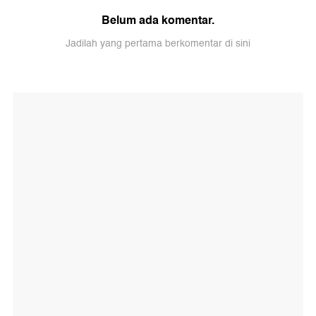
Belum ada komentar.
Jadilah yang pertama berkomentar di sini