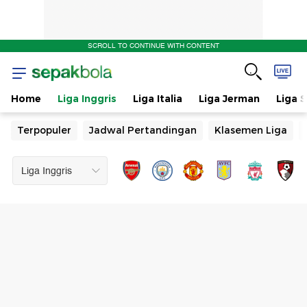
SCROLL TO CONTINUE WITH CONTENT
Home
Liga Inggris
Liga Italia
Liga Jerman
Liga 
Terpopuler
Jadwal Pertandingan
Klasemen Liga