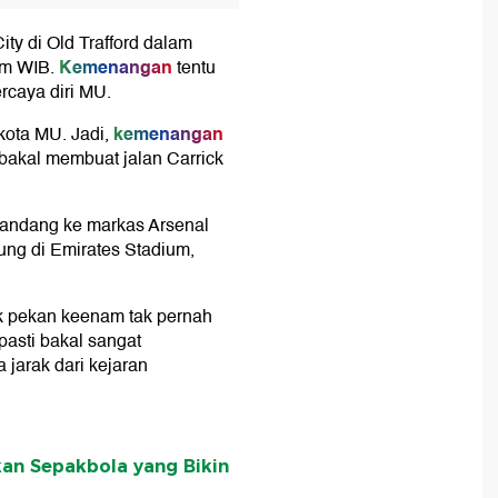
y di Old Trafford dalam
Kemenangan
am WIB.
tentu
rcaya diri MU.
kemenangan
kota MU. Jadi,
 bakal membuat jalan Carrick
tandang ke markas Arsenal
sung di Emirates Stadium,
ak pekan keenam tak pernah
 pasti bakal sangat
jarak dari kejaran
kan Sepakbola yang Bikin