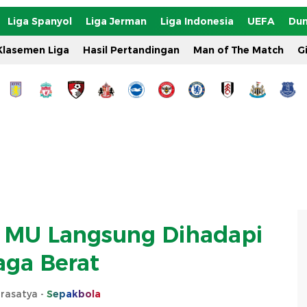
Liga Spanyol
Liga Jerman
Liga Indonesia
UEFA
Dun
Klasemen Liga
Hasil Pertandingan
Man of The Match
G
di MU Langsung Dihadapi
aga Berat
rasatya -
Sepakbola