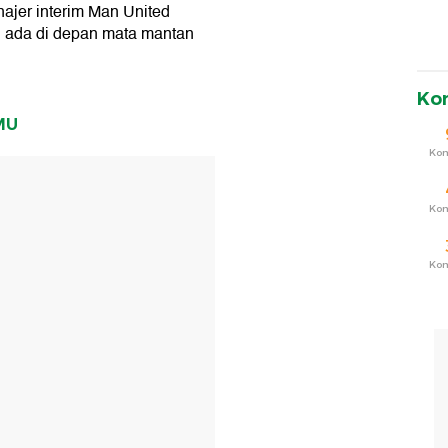
jer interim Man United
g ada di depan mata mantan
Ko
 MU
Ko
T
Ko
Ko