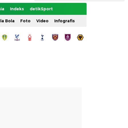
ia
Indeks
detikSport
ila Bola
Foto
Video
Infografis