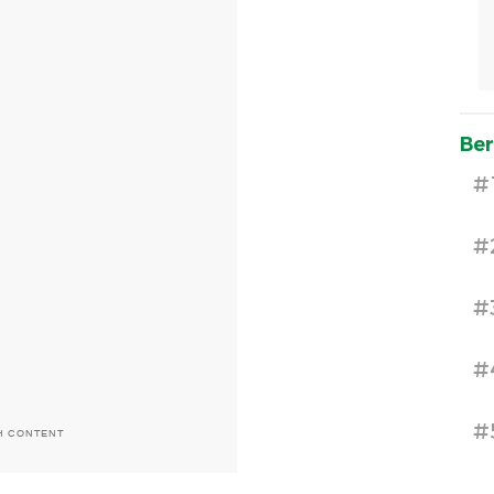
Ber
#
#
#
#
#
H CONTENT