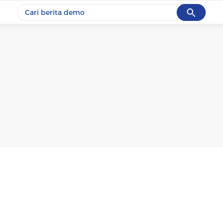
Cancel
Yang sedang ramai dicari
#1
gempa hari ini
#2
gempa
#3
iran
#4
demo
#5
prabowo
Promoted
Terakhir yang dicari
Loading...