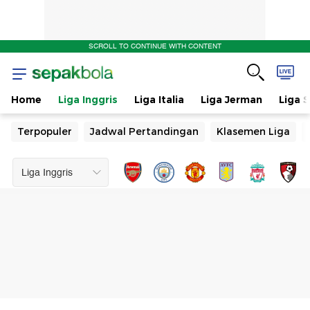
SCROLL TO CONTINUE WITH CONTENT
Home
Liga Inggris
Liga Italia
Liga Jerman
Liga 
Terpopuler
Jadwal Pertandingan
Klasemen Liga