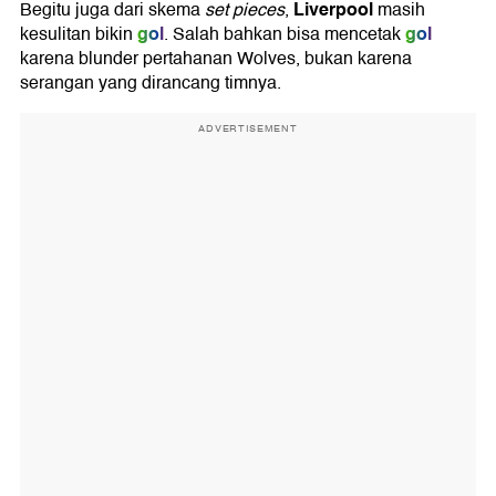
Liverpool
Begitu juga dari skema
set pieces
,
masih
gol
gol
kesulitan bikin
. Salah bahkan bisa mencetak
karena blunder pertahanan Wolves, bukan karena
serangan yang dirancang timnya.
ADVERTISEMENT