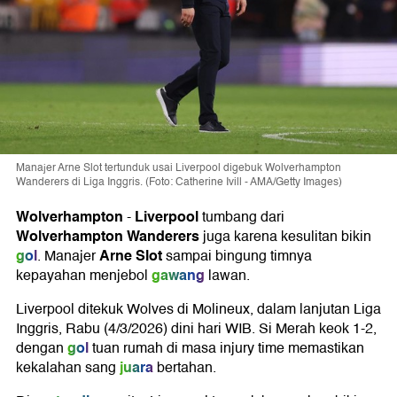
Manajer Arne Slot tertunduk usai Liverpool digebuk Wolverhampton
Wanderers di Liga Inggris. (Foto: Catherine Ivill - AMA/Getty Images)
Wolverhampton
Liverpool
-
tumbang dari
Wolverhampton Wanderers
juga karena kesulitan bikin
gol
Arne Slot
. Manajer
sampai bingung timnya
gawang
kepayahan menjebol
lawan.
Liverpool ditekuk Wolves di Molineux, dalam lanjutan Liga
Inggris, Rabu (4/3/2026) dini hari WIB. Si Merah keok 1-2,
gol
dengan
tuan rumah di masa injury time memastikan
juara
kekalahan sang
bertahan.