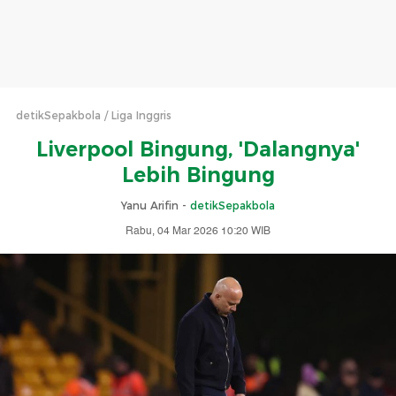
detikSepakbola
Liga Inggris
Liverpool Bingung, 'Dalangnya'
Lebih Bingung
Yanu Arifin -
detikSepakbola
Rabu, 04 Mar 2026 10:20 WIB