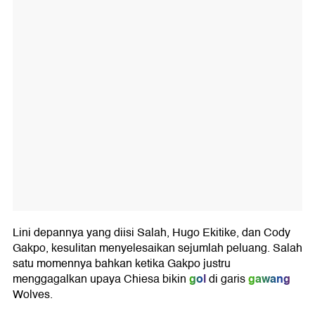
Lini depannya yang diisi Salah, Hugo Ekitike, dan Cody
Gakpo, kesulitan menyelesaikan sejumlah peluang. Salah
satu momennya bahkan ketika Gakpo justru
gol
gawang
menggagalkan upaya Chiesa bikin
di garis
Wolves.