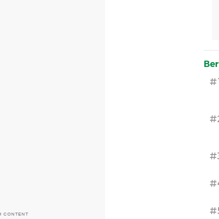
Ber
#
#
#
#
#
H CONTENT