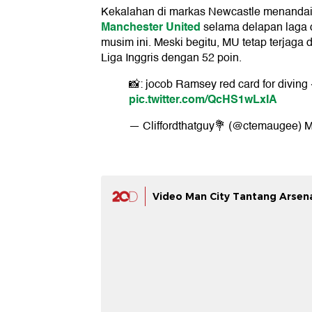
Kekalahan di markas Newcastle menandai
Manchester United
selama delapan laga d
musim ini. Meski begitu, MU tetap terjaga d
Liga Inggris dengan 52 poin.
📸: jocob Ramsey red card for diving
pic.twitter.com/QcHS1wLxIA
— Cliffordthatguy💐 (@ctemaugee)
M
Video Man City Tantang Arsenal 