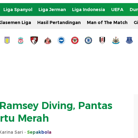
Liga Spanyol
Liga Jerman
Liga Indonesia
UEFA
Dun
Klasemen Liga
Hasil Pertandingan
Man of The Match
G
amsey Diving, Pantas
rtu Merah
arina Sari -
Sepakbola