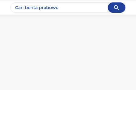
Cancel
Yang sedang ramai dicari
#1
data live draw sgp
#2
k-talk
#3
kebakaran
#4
prabowo
#5
gempa hari ini
Promoted
Terakhir yang dicari
Loading...