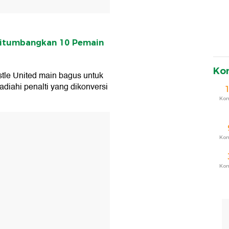
Ditumbangkan 10 Pemain
Ko
le United main bagus untuk
iahi penalti yang dikonversi
Ko
T
Ko
Ko