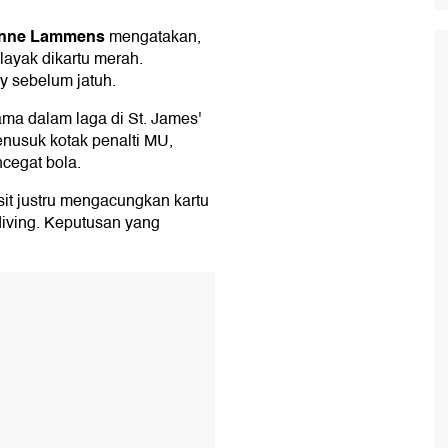
nne Lammens
mengatakan,
ayak dikartu merah.
 sebelum jatuh.
tama dalam laga di St. James'
enusuk kotak penalti MU,
cegat bola.
t justru mengacungkan kartu
iving. Keputusan yang