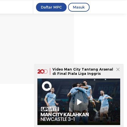
Daftar MPC
Masuk
Video Man City Tantang Arsenal
di Final Piala Liga Inggris