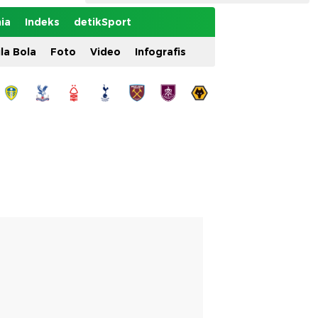
ia
Indeks
detikSport
ila Bola
Foto
Video
Infografis