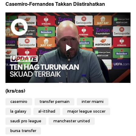
Casemiro-Fernandes Takkan Diistirahatkan
(krs/cas)
casemiro
transfer pemain
inter miami
la galaxy
al-ittihad
major league soccer
saudi pro league
manchester united
bursa transfer