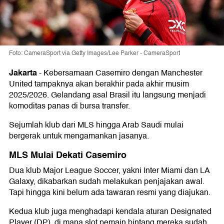
Foto: CameraSport via Getty Images/Lee Parker - CameraSport
Jakarta
-
Kebersamaan
Casemiro
dengan
Manchester
United
tampaknya akan berakhir pada akhir musim
2025/2026. Gelandang asal Brasil itu langsung menjadi
komoditas panas di bursa transfer.
Sejumlah klub dari MLS hingga Arab Saudi mulai
bergerak untuk mengamankan jasanya.
MLS Mulai Dekati Casemiro
Dua klub
Major League Soccer
, yakni
Inter Miami
dan
LA
Galaxy
, dikabarkan sudah melakukan penjajakan awal.
Tapi hingga kini belum ada tawaran resmi yang diajukan.
Kedua klub juga menghadapi kendala aturan Designated
Player (DP), di mana slot pemain bintang mereka sudah