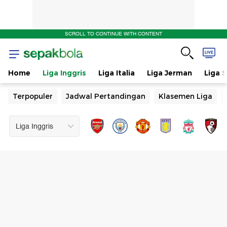
SCROLL TO CONTINUE WITH CONTENT
Home
Liga Inggris
Liga Italia
Liga Jerman
Liga 
Terpopuler
Jadwal Pertandingan
Klasemen Liga