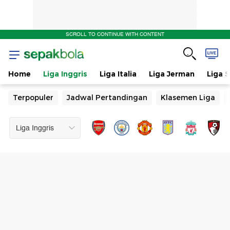
SCROLL TO CONTINUE WITH CONTENT
Home
Liga Inggris
Liga Italia
Liga Jerman
Liga 
Terpopuler
Jadwal Pertandingan
Klasemen Liga