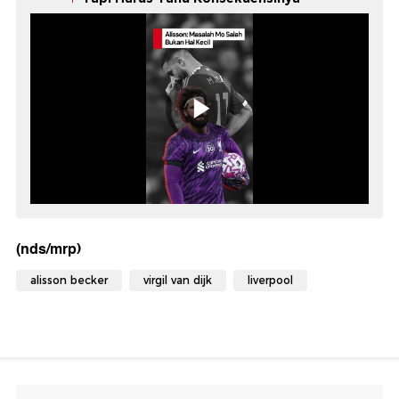
(nds/mrp)
alisson becker
virgil van dijk
liverpool