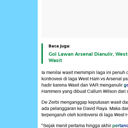
Baca juga:
Gol Lawan Arsenal Dianulir, We
Wasit
Ia menilai wasit memimpin laga ini penuh
kontrovesi di laga West Ham vs Arsenal ya
g
hadir karena Wasit dan VAR menganulir
Hammers yang dibuat Callum Wilson dari s
De Zerbi menganggap keputusan wasit da
ada pelanggaran ke David Raya. Maka dari 
terpengaruh oleh kontoversi di laga West 
pertan
"Sejak menit pertama hingga akhir