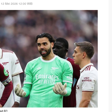
 12 Mei 2026 12:00 WIB
ted FC