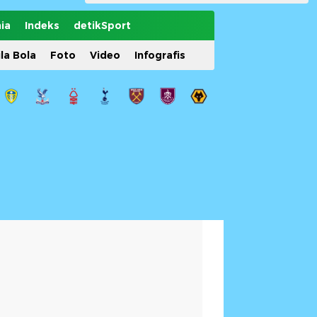
ia
Indeks
detikSport
ila Bola
Foto
Video
Infografis