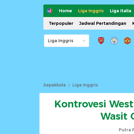
Home
Liga Inggris
Liga Italia
Terpopuler
Jadwal Pertandingan
Sepakbola
Liga Inggris
Kontrovesi West
Wasit 
Putra 