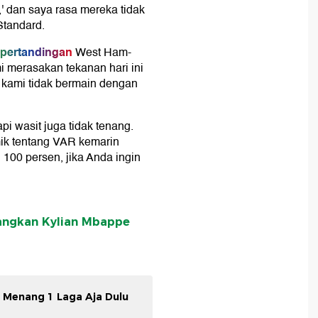
,' dan saya rasa mereka tidak
 Standard.
pertandingan
West Ham-
i merasakan tekanan hari ini
n kami tidak bermain dengan
api wasit juga tidak tenang.
mik tentang VAR kemarin
 100 persen, jika Anda ingin
angkan Kylian Mbappe
 Menang 1 Laga Aja Dulu