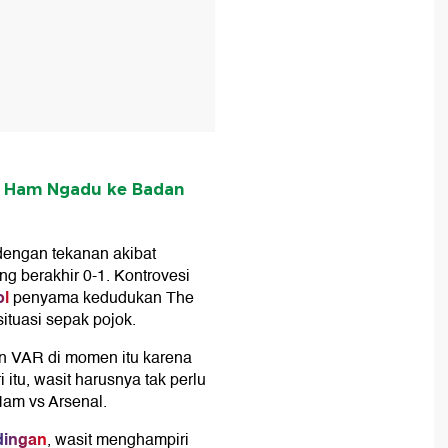
st Ham Ngadu ke Badan
 dengan tekanan akibat
ng berakhir 0-1. Kontrovesi
ol
penyama kedudukan The
ituasi sepak pojok.
n VAR di momen itu karena
itu, wasit harusnya tak perlu
Ham vs Arsenal.
dingan
, wasit menghampiri