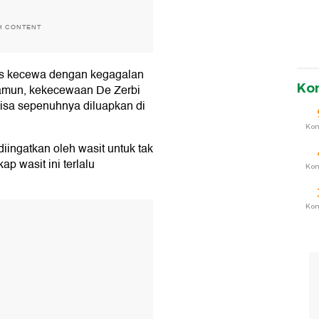
H CONTENT
las kecewa dengan kegagalan
Ko
Namun, kekecewaan De Zerbi
isa sepenuhnya diluapkan di
Ko
i diingatkan oleh wasit untuk tak
ap wasit ini terlalu
Ko
Ko
T