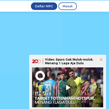
Daftar MPC
Masuk
Video: Spurs Gak Muluk-muluk,
Menang 1 Laga Aja Dulu