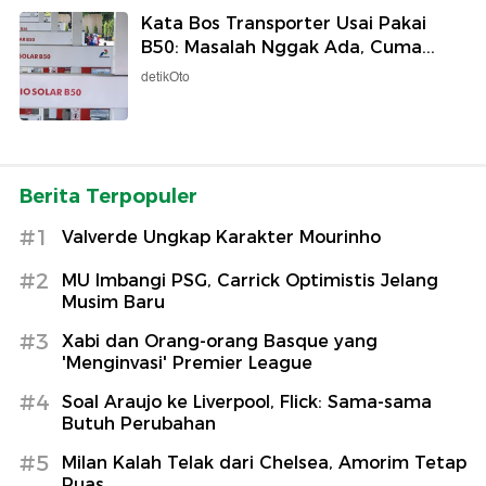
Kata Bos Transporter Usai Pakai
B50: Masalah Nggak Ada, Cuma...
detikOto
Berita Terpopuler
#1
Valverde Ungkap Karakter Mourinho
#2
MU Imbangi PSG, Carrick Optimistis Jelang
Musim Baru
#3
Xabi dan Orang-orang Basque yang
'Menginvasi' Premier League
#4
Soal Araujo ke Liverpool, Flick: Sama-sama
Butuh Perubahan
#5
Milan Kalah Telak dari Chelsea, Amorim Tetap
Puas