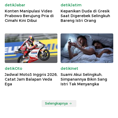
detikJabar
detikJatim
Konten Manipulasi Video
Kepanikan Duda di Gresik
Prabowo Berujung Pria di
Saat Digerebek Selingkuh
Cimahi Kini Dibui
Bareng Istri Orang
detikOto
detikInet
Jadwal Moto3 Inggris 2026,
Suami Akui Selingkuh,
Catat Jam Balapan Veda
Simpanannya Bikin Sang
Ega
Istri Tak Menyangka
Selengkapnya