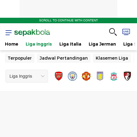
SCROLL TO CONTINUE WITH CONTENT
Home
Liga Inggris
Liga Italia
Liga Jerman
Liga 
Terpopuler
Jadwal Pertandingan
Klasemen Liga