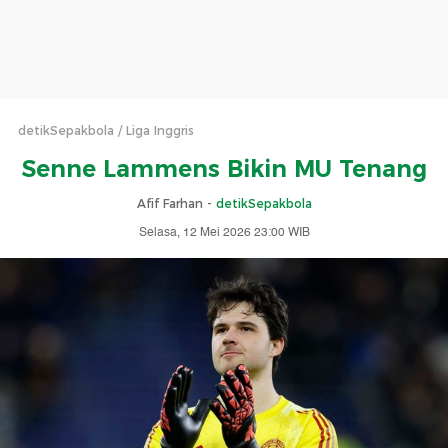
detikSepakbola
Liga Inggris
Senne Lammens Bikin MU Tenang
Afif Farhan -
detikSepakbola
Selasa, 12 Mei 2026 23:00 WIB