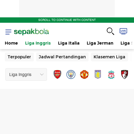
SCROLL TO CONTINUE WITH CONTENT
Home
Liga Inggris
Liga Italia
Liga Jerman
Liga 
Terpopuler
Jadwal Pertandingan
Klasemen Liga