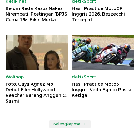
detikInet
detikSport
Belum Reda Kasus Nakes
Hasil Practice MotoGP
Nirempati, Postingan 'BPJS
Inggris 2026: Bezzecchi
Cuma 1%' Bikin Murka
Tercepat
Wolipop
detikSport
Foto: Gaya Agnez Mo
Hasil Practice Moto3
Debut Film Hollywood
Inggris: Veda Ega di Posisi
Reacher Bareng Anggun C.
Ketiga
Sasmi
Selengkapnya