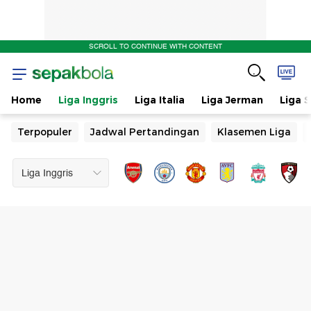
SCROLL TO CONTINUE WITH CONTENT
Home
Liga Inggris
Liga Italia
Liga Jerman
Liga 
Terpopuler
Jadwal Pertandingan
Klasemen Liga