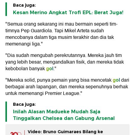
Baca juga:
Kesan Merino Angkat Trofi EPL: Berat Juga!
"Semua orang sekarang ini mau bermain seperti tim-
timnya Pep Guardiola. Tapi Mikel Arteta sudah
mencobanya dalam tiga musim terakhir dan dia tak
memenangi liga."
"Dia sudah mengubah perekrutannya. Mereka jauh tim
yang lebih besar, mengandalkan fisik, dan mereka tidak
gol
kebobolan banyak
."
gol
"Mereka solid, punya pemain yang bisa mencetak
dari
berbagai arah lapangan, dan mereka sepenuhnya berhak
untuk memenangi Premier League."
Baca juga:
Inilah Alasan Madueke Mudah Saja
Tinggalkan Chelsea dan Gabung Arsenal
Video: Bruno Guimaraes Bilang ke