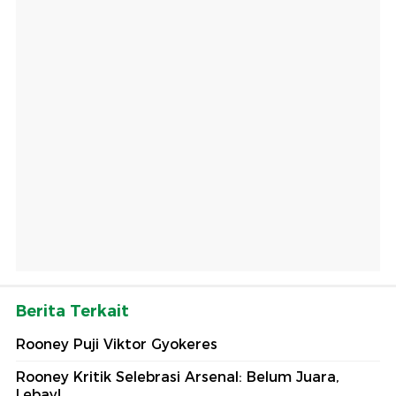
Berita Terkait
Rooney Puji Viktor Gyokeres
Rooney Kritik Selebrasi Arsenal: Belum Juara,
Lebay!