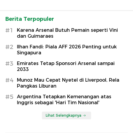
Berita Terpopuler
#1
Karena Arsenal Butuh Pemain seperti Vini
dan Guimaraes
#2
Ilhan Fandi: Piala AFF 2026 Penting untuk
Singapura
#3
Emirates Tetap Sponsori Arsenal sampai
2033
#4
Munoz Mau Cepat Nyetel di Liverpool, Rela
Pangkas Liburan
#5
Argentina Tetapkan Kemenangan atas
Inggris sebagai 'Hari Tim Nasional'
Lihat Selengkapnya