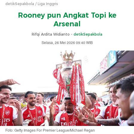
detikSepakbola
Liga Inggris
Rooney pun Angkat Topi ke
Arsenal
Rifqi Ardita Widianto -
detikSepakbola
Selasa, 26 Mei 2026 09:40 WIB
Foto: Getty Images For Premier League/Michael Regan