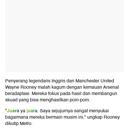
Penyerang legendaris Inggris dan Manchester United
Wayne Rooney malah kagum dengan kemauan Arsenal
beradaptasi. Mereka fokus pada hasil dan membangun
skuad yang bisa menghasilkan poin-poin.
Juara
juara
"
ya
. Saya sejujurnya sangat menyukai
bagaimana mereka bermain musim ini," ungkap Rooney
dikutip Metro.