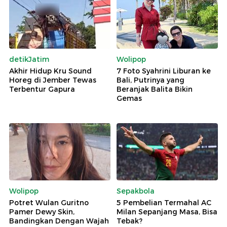
detikJatim
Wolipop
Akhir Hidup Kru Sound
7 Foto Syahrini Liburan ke
Horeg di Jember Tewas
Bali, Putrinya yang
Terbentur Gapura
Beranjak Balita Bikin
Gemas
Wolipop
Sepakbola
Potret Wulan Guritno
5 Pembelian Termahal AC
Pamer Dewy Skin,
Milan Sepanjang Masa, Bisa
Bandingkan Dengan Wajah
Tebak?