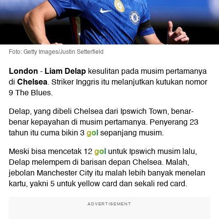
Foto: Getty Images/Justin Setterfield
London
Liam Delap
-
kesulitan pada musim pertamanya
Chelsea
di
. Striker Inggris itu melanjutkan kutukan nomor
9 The Blues.
Delap, yang dibeli Chelsea dari Ipswich Town, benar-
benar kepayahan di musim pertamanya. Penyerang 23
gol
tahun itu cuma bikin 3
sepanjang musim.
gol
Meski bisa mencetak 12
untuk Ipswich musim lalu,
Delap melempem di barisan depan Chelsea. Malah,
jebolan Manchester City itu malah lebih banyak menelan
kartu, yakni 5 untuk yellow card dan sekali red card.
ADVERTISEMENT