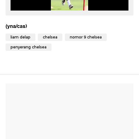
(yna/cas)
liam delap
chelsea
nomor 9 chelsea
penyerang chelsea