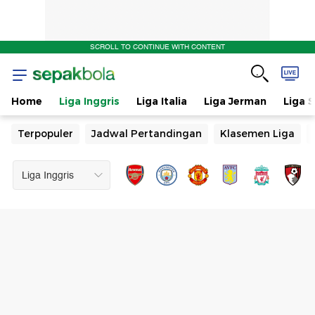
SCROLL TO CONTINUE WITH CONTENT
Home
Liga Inggris
Liga Italia
Liga Jerman
Liga 
Terpopuler
Jadwal Pertandingan
Klasemen Liga