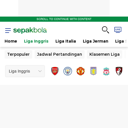
SCROLL TO CONTINUE WITH CONTENT
Home
Liga Inggris
Liga Italia
Liga Jerman
Liga 
Terpopuler
Jadwal Pertandingan
Klasemen Liga