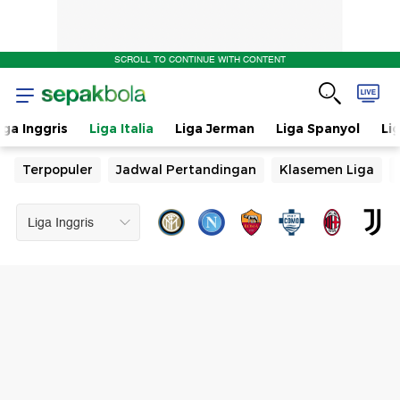
SCROLL TO CONTINUE WITH CONTENT
iga Inggris
Liga Italia
Liga Jerman
Liga Spanyol
Li
Terpopuler
Jadwal Pertandingan
Klasemen Liga