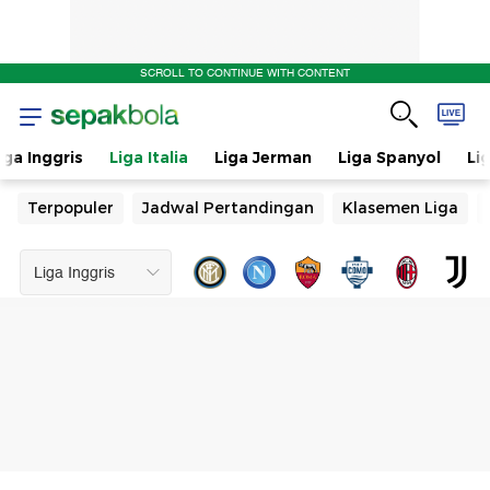
SCROLL TO CONTINUE WITH CONTENT
iga Inggris
Liga Italia
Liga Jerman
Liga Spanyol
Li
Terpopuler
Jadwal Pertandingan
Klasemen Liga