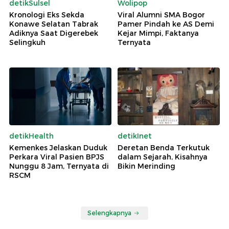
detikSulsel
Wolipop
Kronologi Eks Sekda
Viral Alumni SMA Bogor
Konawe Selatan Tabrak
Pamer Pindah ke AS Demi
Adiknya Saat Digerebek
Kejar Mimpi, Faktanya
Selingkuh
Ternyata
detikHealth
detikInet
Kemenkes Jelaskan Duduk
Deretan Benda Terkutuk
Perkara Viral Pasien BPJS
dalam Sejarah, Kisahnya
Nunggu 8 Jam, Ternyata di
Bikin Merinding
RSCM
Selengkapnya