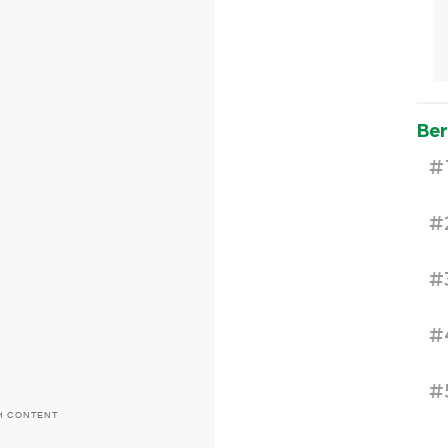
Ber
#
#
#
#
#
H CONTENT