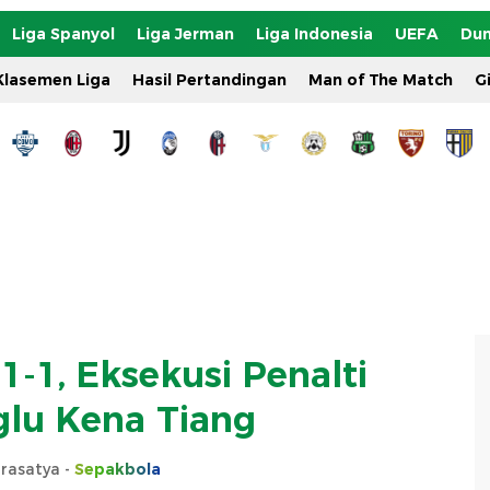
Liga Spanyol
Liga Jerman
Liga Indonesia
UEFA
Dun
Klasemen Liga
Hasil Pertandingan
Man of The Match
G
 1-1, Eksekusi Penalti
lu Kena Tiang
rasatya -
Sepakbola