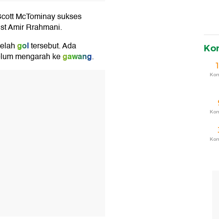
 Scott McTominay sukses
ist Amir Rrahmani.
gol
telah
tersebut. Ada
Ko
gawang
elum mengarah ke
.
Ko
T
Ko
Ko