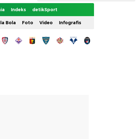
ia
Indeks
detikSport
ila Bola
Foto
Video
Infografis