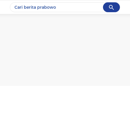
Cancel
Yang sedang ramai dicari
#1
data live draw sgp
#2
k-talk
#3
kebakaran
#4
prabowo
#5
gempa hari ini
Promoted
Terakhir yang dicari
Loading...