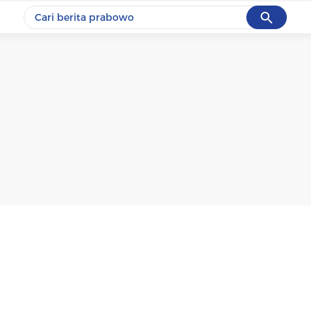
Cancel
Yang sedang ramai dicari
#1
gempa hari ini
#2
demo
#3
gempa
#4
iran
#5
prabowo
Promoted
Terakhir yang dicari
Loading...