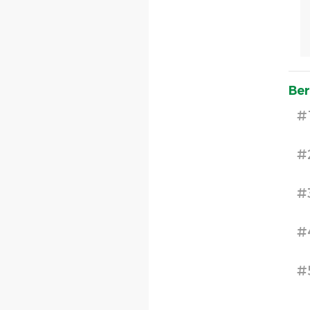
Ber
#
#
#
#
#