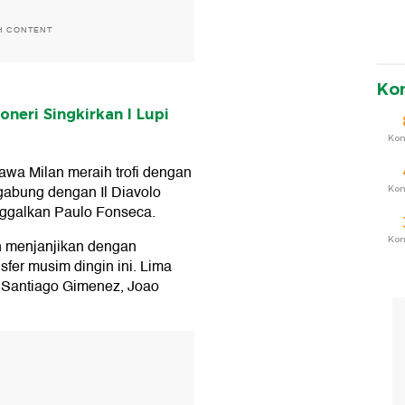
H CONTENT
Ko
neri Singkirkan I Lupi
Ko
wa Milan meraih trofi dengan
rgabung dengan Il Diavolo
Ko
inggalkan Paulo Fonseca.
Ko
 menjanjikan dengan
sfer musim dingin ini. Lima
, Santiago Gimenez, Joao
T