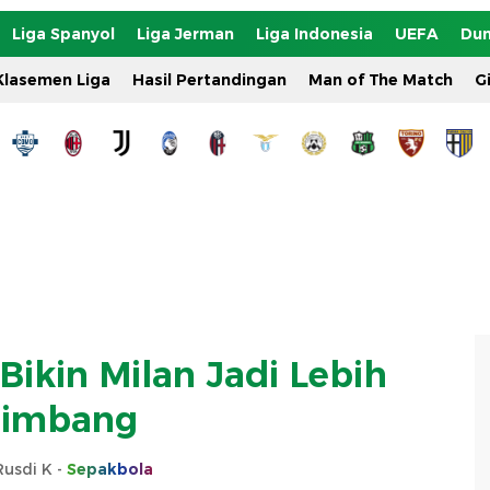
Liga Spanyol
Liga Jerman
Liga Indonesia
UEFA
Dun
Klasemen Liga
Hasil Pertandingan
Man of The Match
G
Bikin Milan Jadi Lebih
eimbang
Rusdi K -
Sepakbola