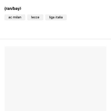
(ran/bay)
ac milan
lecce
liga italia