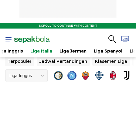
SCROLL TO CONTINUE WITH CONTENT
iga Inggris
Liga Italia
Liga Jerman
Liga Spanyol
Li
Terpopuler
Jadwal Pertandingan
Klasemen Liga