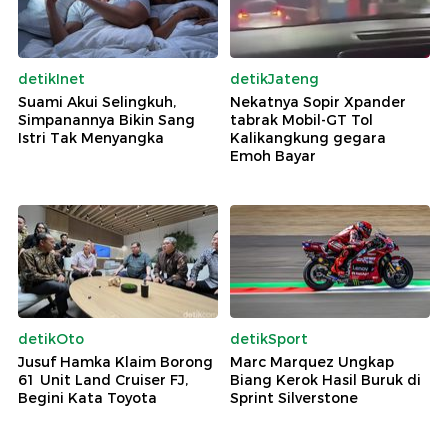
detikInet
detikJateng
Suami Akui Selingkuh,
Nekatnya Sopir Xpander
Simpanannya Bikin Sang
tabrak Mobil-GT Tol
Istri Tak Menyangka
Kalikangkung gegara
Emoh Bayar
detikOto
detikSport
Jusuf Hamka Klaim Borong
Marc Marquez Ungkap
61 Unit Land Cruiser FJ,
Biang Kerok Hasil Buruk di
Begini Kata Toyota
Sprint Silverstone